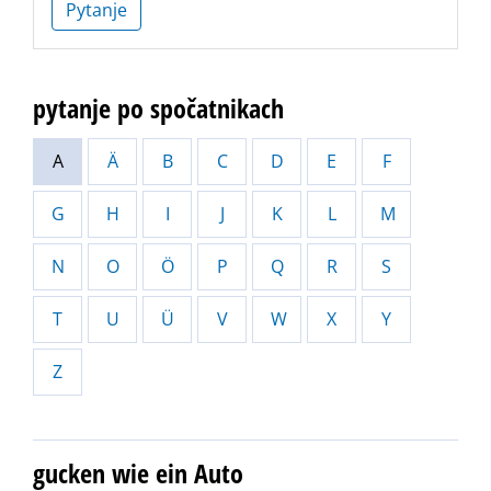
Pytanje
pytanje po spočatnikach
A
Ä
B
C
D
E
F
G
H
I
J
K
L
M
N
O
Ö
P
Q
R
S
T
U
Ü
V
W
X
Y
Z
gucken wie ein Auto