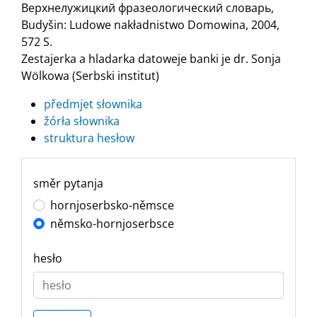
Верхнелужицкий фразеологический словарь,
Budyšin: Ludowe nakładnistwo Domowina, 2004,
572 S.
Zestajerka a hladarka datoweje banki je dr. Sonja
Wölkowa (Serbski institut)
předmjet słownika
žórła słownika
struktura hesłow
směr pytanja
hornjoserbsko-němsce
němsko-hornjoserbsce
hesło