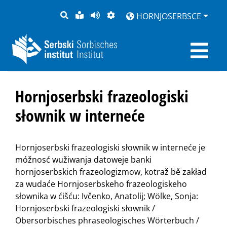
PYTANJE
LOCHKA
STRONU
ZWOBRAZNJENJE
HORNJOSERBSCE
RĚČ
PŘEDČITAĆ
Hornjoserbski frazeologiski
słownik w interneće
Hornjoserbski frazeologiski słownik w interneće je
móžnosć wužiwanja datoweje banki
hornjoserbskich frazeologizmow, kotraž bě zakład
za wudaće Hornjoserbskeho frazeologiskeho
słownika w ćišću: Ivčenko, Anatolij; Wölke, Sonja:
Hornjoserbski frazeologiski słownik /
Obersorbisches phraseologisches Wörterbuch /