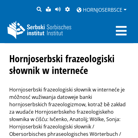
PYTANJE
LOCHKA
STRONU
ZWOBRAZNJENJE
HORNJOSERBSCE
RĚČ
PŘEDČITAĆ
Hornjoserbski frazeologiski
słownik w interneće
Hornjoserbski frazeologiski słownik w interneće je
móžnosć wužiwanja datoweje banki
hornjoserbskich frazeologizmow, kotraž bě zakład
za wudaće Hornjoserbskeho frazeologiskeho
słownika w ćišću: Ivčenko, Anatolij; Wölke, Sonja:
Hornjoserbski frazeologiski słownik /
Obersorbisches phraseologisches Wörterbuch /