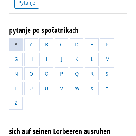
Pytanje
pytanje po spočatnikach
A
Ä
B
C
D
E
F
G
H
I
J
K
L
M
N
O
Ö
P
Q
R
S
T
U
Ü
V
W
X
Y
Z
sich auf seinen Lorbeeren ausruhen