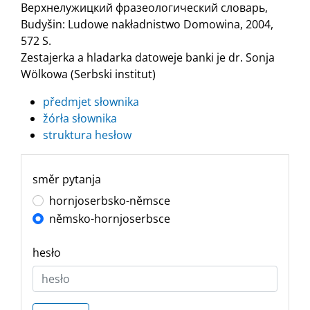
Верхнелужицкий фразеологический словарь,
Budyšin: Ludowe nakładnistwo Domowina, 2004,
572 S.
Zestajerka a hladarka datoweje banki je dr. Sonja
Wölkowa (Serbski institut)
předmjet słownika
žórła słownika
struktura hesłow
směr pytanja
hornjoserbsko-němsce
němsko-hornjoserbsce
hesło