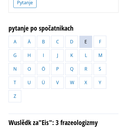
Pytanje
pytanje po spočatnikach
A
Ä
B
C
D
E
F
G
H
I
J
K
L
M
N
O
Ö
P
Q
R
S
T
U
Ü
V
W
X
Y
Z
Wuslědk za"Eis": 3 frazeologizmy