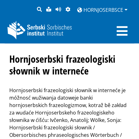
PYTANJE
LOCHKA
STRONU
ZWOBRAZNJENJE
HORNJOSERBSCE
RĚČ
PŘEDČITAĆ
Hornjoserbski frazeologiski
słownik w interneće
Hornjoserbski frazeologiski słownik w interneće je
móžnosć wužiwanja datoweje banki
hornjoserbskich frazeologizmow, kotraž bě zakład
za wudaće Hornjoserbskeho frazeologiskeho
słownika w ćišću: Ivčenko, Anatolij; Wölke, Sonja:
Hornjoserbski frazeologiski słownik /
Obersorbisches phraseologisches Wörterbuch /