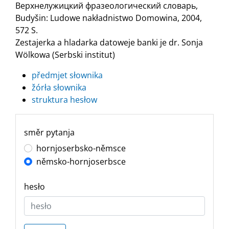
Верхнелужицкий фразеологический словарь,
Budyšin: Ludowe nakładnistwo Domowina, 2004,
572 S.
Zestajerka a hladarka datoweje banki je dr. Sonja
Wölkowa (Serbski institut)
předmjet słownika
žórła słownika
struktura hesłow
směr pytanja
hornjoserbsko-němsce
němsko-hornjoserbsce
hesło