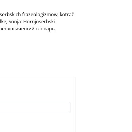
oserbskich frazeologizmow, kotraž
lke, Sonja: Hornjoserbski
разеологический словарь,