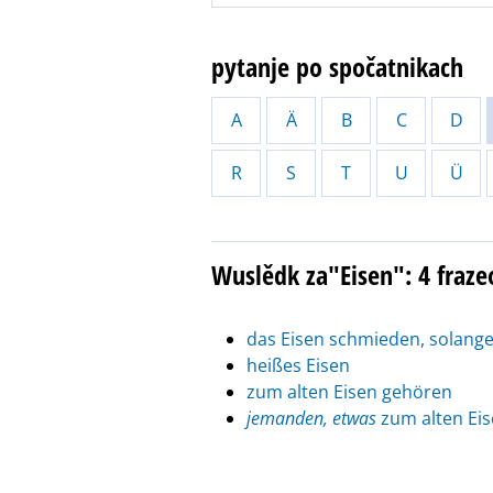
pytanje po spočatnikach
A
Ä
B
C
D
R
S
T
U
Ü
Wuslědk za"Eisen": 4 fraz
das Eisen schmieden, solange 
heißes Eisen
zum alten Eisen gehören
jemanden, etwas
zum alten Eis