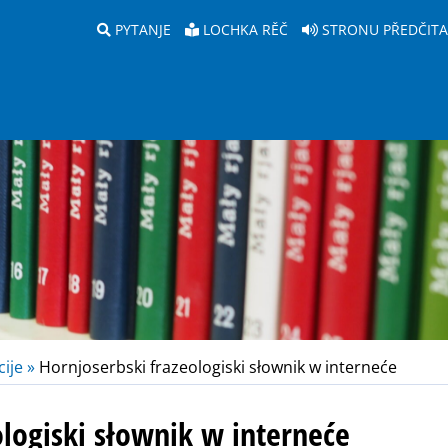
PYTANJE
LOCHKA RĚČ
STRONU PŘEDČIT
ije »
Hornjoserbski frazeologiski słownik w interneće
ologiski słownik w interneće