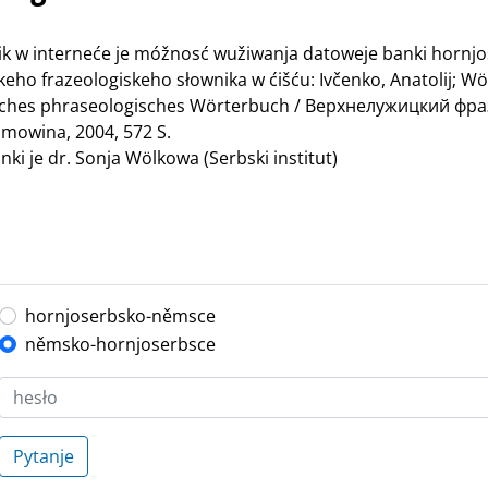
nik w interneće je móžnosć wužiwanja datoweje banki hornj
ho frazeologiskeho słownika w ćišću: Ivčenko, Anatolij; Wö
bisches phraseologisches Wörterbuch / Верхнелужицкий ф
mowina, 2004, 572 S.
ki je dr. Sonja Wölkowa (Serbski institut)
hornjoserbsko-němsce
němsko-hornjoserbsce
Pytanje