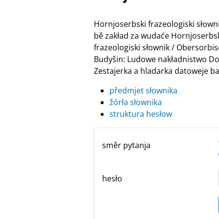
Hornjoserbski frazeologiski słow
bě zakład za wudaće Hornjoserbske
frazeologiski słownik / Obersor
Budyšin: Ludowe nakładnistwo Do
Zestajerka a hladarka datoweje ban
předmjet słownika
žórła słownika
struktura hesłow
směr pytanja
hesło