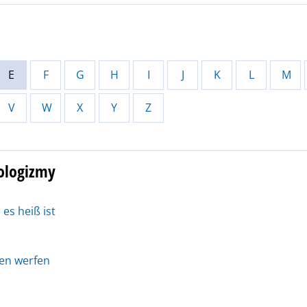
E
F
G
H
I
J
K
L
M
V
W
X
Y
Z
eologizmy
es heiß ist
en werfen