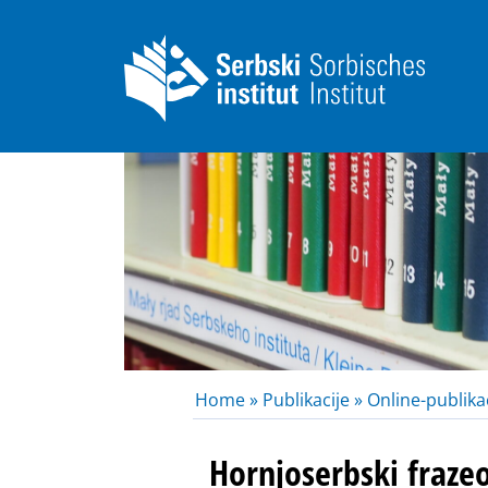
Home »
Publikacije »
Online-publikac
Hornjoserbski fraze