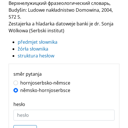
Верхнелужицкий фразеологический словарь,
Budyšin: Ludowe nakładnistwo Domowina, 2004,
572 S.
Zestajerka a hladarka datoweje banki je dr. Sonja
Wölkowa (Serbski institut)
předmjet słownika
žórła słownika
struktura hesłow
směr pytanja
hornjoserbsko-němsce
němsko-hornjoserbsce
hesło