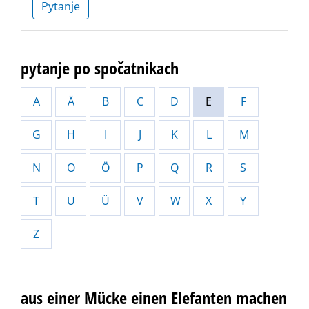
Pytanje
pytanje po spočatnikach
A
Ä
B
C
D
E
F
G
H
I
J
K
L
M
N
O
Ö
P
Q
R
S
T
U
Ü
V
W
X
Y
Z
aus einer Mücke einen Elefanten machen