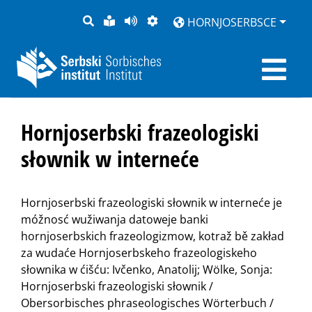
PYTANJE
LOCHKA
STRONU
ZWOBRAZNJENJE
HORNJOSERBSCE
RĚČ
PŘEDČITAĆ
Hornjoserbski frazeologiski
słownik w interneće
Hornjoserbski frazeologiski słownik w interneće je
móžnosć wužiwanja datoweje banki
hornjoserbskich frazeologizmow, kotraž bě zakład
za wudaće Hornjoserbskeho frazeologiskeho
słownika w ćišću: Ivčenko, Anatolij; Wölke, Sonja:
Hornjoserbski frazeologiski słownik /
Obersorbisches phraseologisches Wörterbuch /