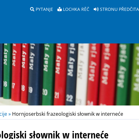
PYTANJE
LOCHKA RĚČ
STRONU PŘEDČIT
ije »
Hornjoserbski frazeologiski słownik w interneće
ologiski słownik w interneće