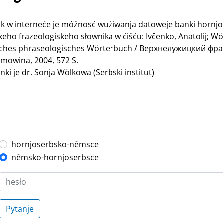
nik w interneće je móžnosć wužiwanja datoweje banki hornj
ho frazeologiskeho słownika w ćišću: Ivčenko, Anatolij; Wö
bisches phraseologisches Wörterbuch / Верхнелужицкий ф
mowina, 2004, 572 S.
ki je dr. Sonja Wölkowa (Serbski institut)
hornjoserbsko-němsce
němsko-hornjoserbsce
Pytanje