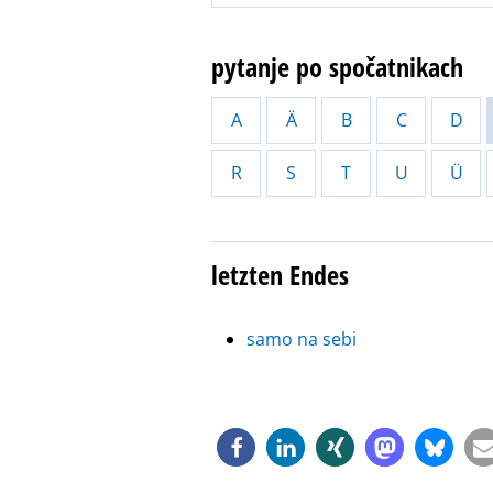
pytanje po spočatnikach
A
Ä
B
C
D
R
S
T
U
Ü
letzten Endes
samo na sebi