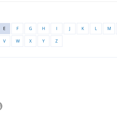
E
F
G
H
I
J
K
L
M
V
W
X
Y
Z