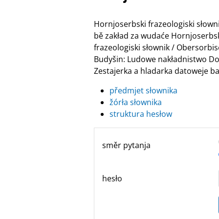
Hornjoserbski frazeologiski słow
bě zakład za wudaće Hornjoserbske
frazeologiski słownik / Obersor
Budyšin: Ludowe nakładnistwo Do
Zestajerka a hladarka datoweje ban
předmjet słownika
žórła słownika
struktura hesłow
směr pytanja
hesło