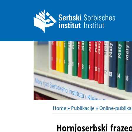
Home »
Publikacije »
Online-publikac
Hornjoserbski fraze