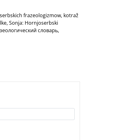
oserbskich frazeologizmow, kotraž
lke, Sonja: Hornjoserbski
разеологический словарь,