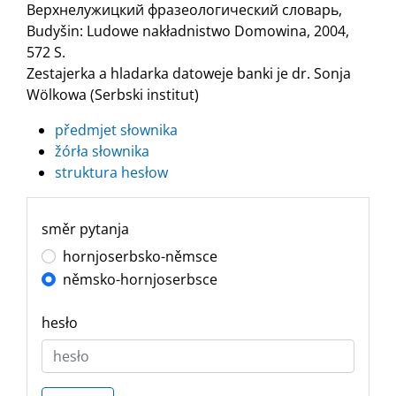
Верхнелужицкий фразеологический словарь,
Budyšin: Ludowe nakładnistwo Domowina, 2004,
572 S.
Zestajerka a hladarka datoweje banki je dr. Sonja
Wölkowa (Serbski institut)
předmjet słownika
žórła słownika
struktura hesłow
směr pytanja
hornjoserbsko-němsce
němsko-hornjoserbsce
hesło