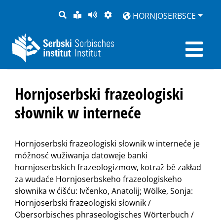
PYTANJE
LOCHKA
STRONU
ZWOBRAZNJENJE
HORNJOSERBSCE
RĚČ
PŘEDČITAĆ
Hornjoserbski frazeologiski
słownik w interneće
Hornjoserbski frazeologiski słownik w interneće je
móžnosć wužiwanja datoweje banki
hornjoserbskich frazeologizmow, kotraž bě zakład
za wudaće Hornjoserbskeho frazeologiskeho
słownika w ćišću: Ivčenko, Anatolij; Wölke, Sonja:
Hornjoserbski frazeologiski słownik /
Obersorbisches phraseologisches Wörterbuch /