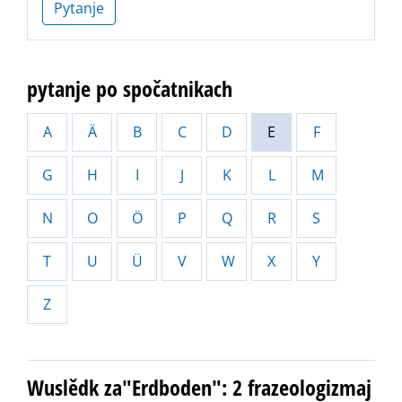
Pytanje
pytanje po spočatnikach
A
Ä
B
C
D
E
F
G
H
I
J
K
L
M
N
O
Ö
P
Q
R
S
T
U
Ü
V
W
X
Y
Z
Wuslědk za"Erdboden": 2 frazeologizmaj