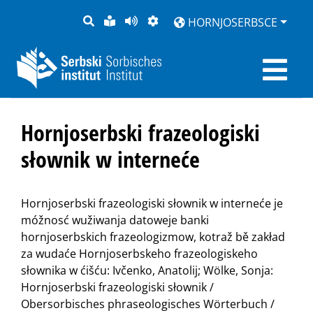
PYTANJE
LOCHKA
STRONU
ZWOBRAZNJENJE
HORNJOSERBSCE
RĚČ
PŘEDČITAĆ
Hornjoserbski frazeologiski
słownik w interneće
Hornjoserbski frazeologiski słownik w interneće je
móžnosć wužiwanja datoweje banki
hornjoserbskich frazeologizmow, kotraž bě zakład
za wudaće Hornjoserbskeho frazeologiskeho
słownika w ćišću: Ivčenko, Anatolij; Wölke, Sonja:
Hornjoserbski frazeologiski słownik /
Obersorbisches phraseologisches Wörterbuch /