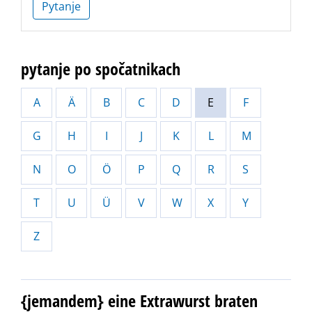
Pytanje
pytanje po spočatnikach
A
Ä
B
C
D
E
F
G
H
I
J
K
L
M
N
O
Ö
P
Q
R
S
T
U
Ü
V
W
X
Y
Z
{jemandem} eine Extrawurst braten