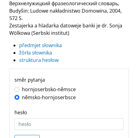
Верхнелужицкий фразеологический словарь,
Budyšin: Ludowe nakładnistwo Domowina, 2004,
572 S.
Zestajerka a hladarka datoweje banki je dr. Sonja
Wölkowa (Serbski institut)
předmjet słownika
žórła słownika
struktura hesłow
směr pytanja
hornjoserbsko-němsce
němsko-hornjoserbsce
hesło