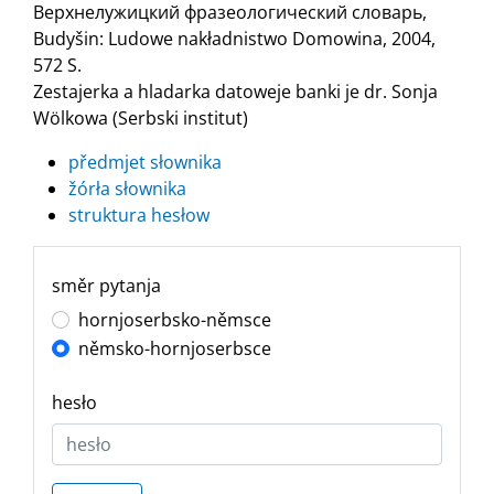
Верхнелужицкий фразеологический словарь,
Budyšin: Ludowe nakładnistwo Domowina, 2004,
572 S.
Zestajerka a hladarka datoweje banki je dr. Sonja
Wölkowa (Serbski institut)
předmjet słownika
žórła słownika
struktura hesłow
směr pytanja
hornjoserbsko-němsce
němsko-hornjoserbsce
hesło