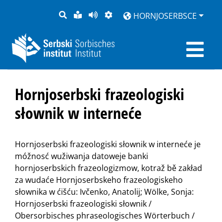
PYTANJE
LOCHKA
STRONU
ZWOBRAZNJENJE
HORNJOSERBSCE
RĚČ
PŘEDČITAĆ
Hornjoserbski frazeologiski
słownik w interneće
Hornjoserbski frazeologiski słownik w interneće je
móžnosć wužiwanja datoweje banki
hornjoserbskich frazeologizmow, kotraž bě zakład
za wudaće Hornjoserbskeho frazeologiskeho
słownika w ćišću: Ivčenko, Anatolij; Wölke, Sonja:
Hornjoserbski frazeologiski słownik /
Obersorbisches phraseologisches Wörterbuch /