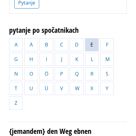
Pytanje
pytanje po spočatnikach
A
Ä
B
C
D
E
F
G
H
I
J
K
L
M
N
O
Ö
P
Q
R
S
T
U
Ü
V
W
X
Y
Z
{jemandem} den Weg ebnen