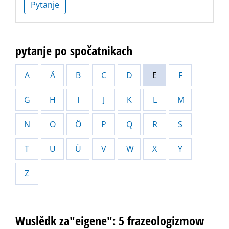
Pytanje
pytanje po spočatnikach
A
Ä
B
C
D
E
F
G
H
I
J
K
L
M
N
O
Ö
P
Q
R
S
T
U
Ü
V
W
X
Y
Z
Wuslědk za"eigene": 5 frazeologizmow