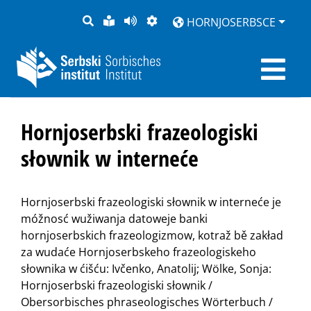
PYTANJE
LOCHKA
STRONU
ZWOBRAZNJENJE
HORNJOSERBSCE
RĚČ
PŘEDČITAĆ
Hornjoserbski frazeologiski
słownik w interneće
Hornjoserbski frazeologiski słownik w interneće je
móžnosć wužiwanja datoweje banki
hornjoserbskich frazeologizmow, kotraž bě zakład
za wudaće Hornjoserbskeho frazeologiskeho
słownika w ćišću: Ivčenko, Anatolij; Wölke, Sonja:
Hornjoserbski frazeologiski słownik /
Obersorbisches phraseologisches Wörterbuch /