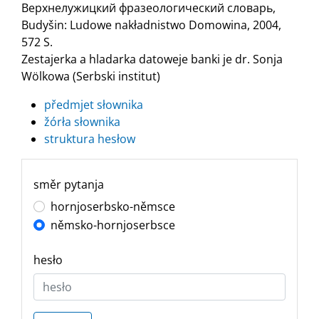
Верхнелужицкий фразеологический словарь,
Budyšin: Ludowe nakładnistwo Domowina, 2004,
572 S.
Zestajerka a hladarka datoweje banki je dr. Sonja
Wölkowa (Serbski institut)
předmjet słownika
žórła słownika
struktura hesłow
směr pytanja
hornjoserbsko-němsce
němsko-hornjoserbsce
hesło