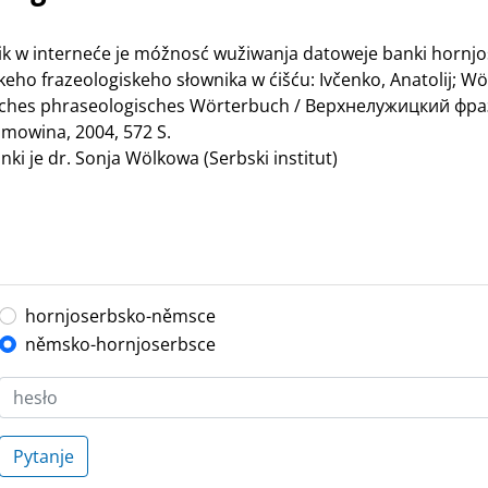
nik w interneće je móžnosć wužiwanja datoweje banki hornj
ho frazeologiskeho słownika w ćišću: Ivčenko, Anatolij; Wö
bisches phraseologisches Wörterbuch / Верхнелужицкий ф
mowina, 2004, 572 S.
ki je dr. Sonja Wölkowa (Serbski institut)
hornjoserbsko-němsce
němsko-hornjoserbsce
Pytanje