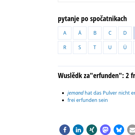
pytanje po spočatnikach
A
Ä
B
C
D
R
S
T
U
Ü
Wuslědk za"erfunden": 2 f
jemand
hat das Pulver nicht 
frei erfunden sein