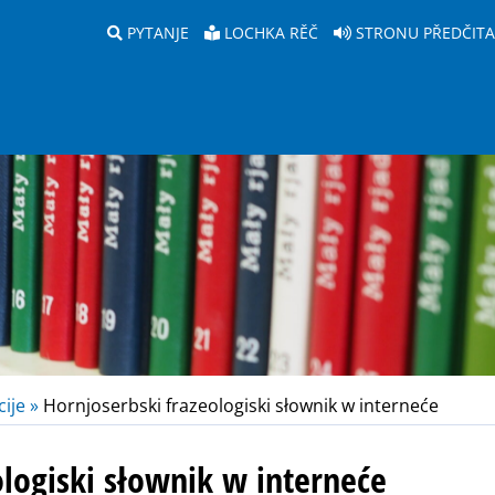
PYTANJE
LOCHKA RĚČ
STRONU PŘEDČIT
ije »
Hornjoserbski frazeologiski słownik w interneće
ologiski słownik w interneće