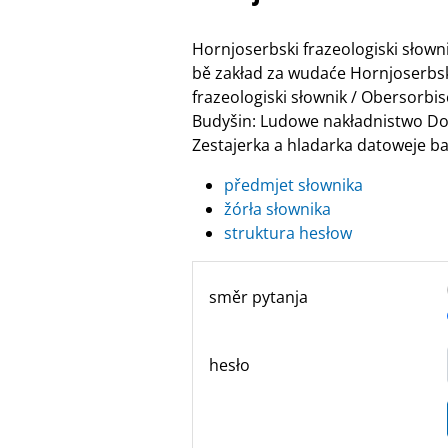
Hornjoserbski frazeologiski słow
bě zakład za wudaće Hornjoserbske
frazeologiski słownik / Obersor
Budyšin: Ludowe nakładnistwo Do
Zestajerka a hladarka datoweje ban
předmjet słownika
žórła słownika
struktura hesłow
směr pytanja
hesło