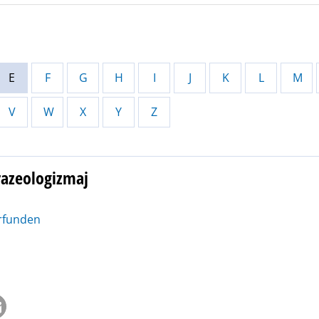
E
F
G
H
I
J
K
L
M
V
W
X
Y
Z
razeologizmaj
erfunden