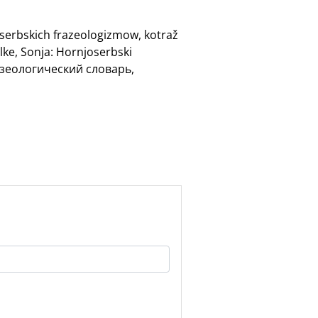
oserbskich frazeologizmow, kotraž
lke, Sonja: Hornjoserbski
разеологический словарь,