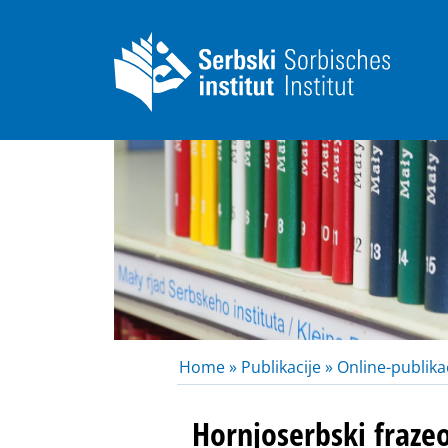
Home »
Publikacije »
Online-publikac
Hornjoserbski fraze