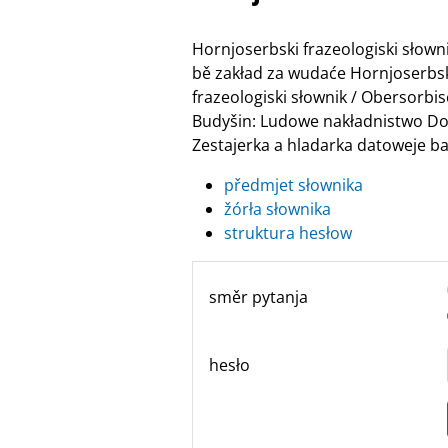
Hornjoserbski frazeologiski słow
bě zakład za wudaće Hornjoserbske
frazeologiski słownik / Obersor
Budyšin: Ludowe nakładnistwo Do
Zestajerka a hladarka datoweje ban
předmjet słownika
žórła słownika
struktura hesłow
směr pytanja
hesło