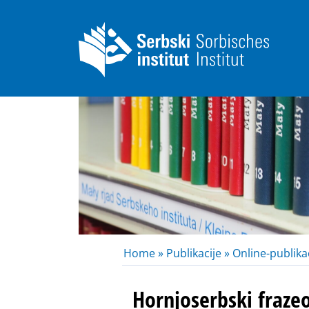
Home »
Publikacije »
Online-publikac
Hornjoserbski fraze