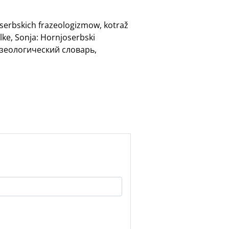
oserbskich frazeologizmow, kotraž
lke, Sonja: Hornjoserbski
разеологический словарь,