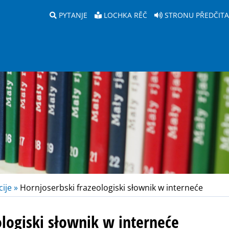
PYTANJE
LOCHKA RĚČ
STRONU PŘEDČIT
ije »
Hornjoserbski frazeologiski słownik w interneće
ologiski słownik w interneće