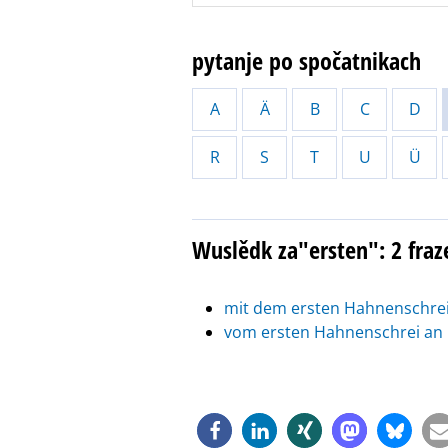
pytanje po spočatnikach
A
Ä
B
C
D
R
S
T
U
Ü
Wuslědk za"ersten": 2 fraz
mit dem ersten Hahnenschrei
vom ersten Hahnenschrei an