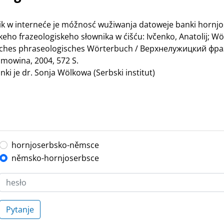
nik w interneće je móžnosć wužiwanja datoweje banki hornj
ho frazeologiskeho słownika w ćišću: Ivčenko, Anatolij; Wö
bisches phraseologisches Wörterbuch / Верхнелужицкий ф
mowina, 2004, 572 S.
ki je dr. Sonja Wölkowa (Serbski institut)
hornjoserbsko-němsce
němsko-hornjoserbsce
Pytanje