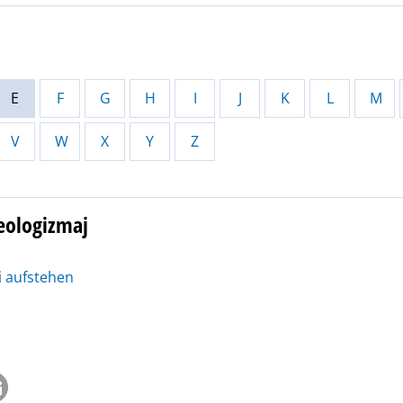
E
F
G
H
I
J
K
L
M
V
W
X
Y
Z
eologizmaj
 aufstehen