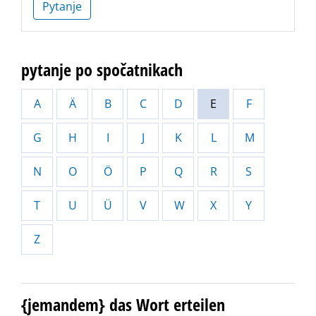
Pytanje
pytanje po spočatnikach
A
Ä
B
C
D
E
F
G
H
I
J
K
L
M
N
O
Ö
P
Q
R
S
T
U
Ü
V
W
X
Y
Z
{jemandem} das Wort erteilen