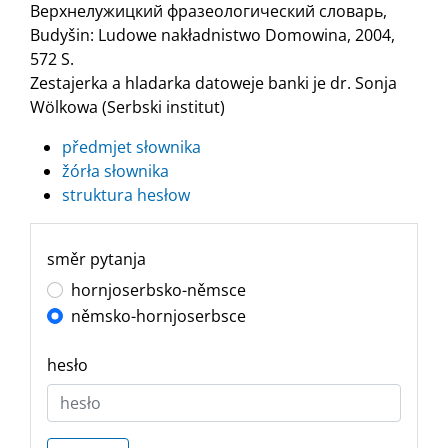
Верхнелужицкий фразеологический словарь,
Budyšin: Ludowe nakładnistwo Domowina, 2004,
572 S.
Zestajerka a hladarka datoweje banki je dr. Sonja
Wölkowa (Serbski institut)
předmjet słownika
žórła słownika
struktura hesłow
směr pytanja
hornjoserbsko-němsce
němsko-hornjoserbsce
hesło