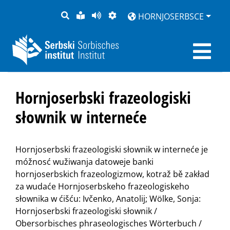
PYTANJE
LOCHKA
STRONU
ZWOBRAZNJENJE
HORNJOSERBSCE
RĚČ
PŘEDČITAĆ
Hornjoserbski frazeologiski
słownik w interneće
Hornjoserbski frazeologiski słownik w interneće je
móžnosć wužiwanja datoweje banki
hornjoserbskich frazeologizmow, kotraž bě zakład
za wudaće Hornjoserbskeho frazeologiskeho
słownika w ćišću: Ivčenko, Anatolij; Wölke, Sonja:
Hornjoserbski frazeologiski słownik /
Obersorbisches phraseologisches Wörterbuch /