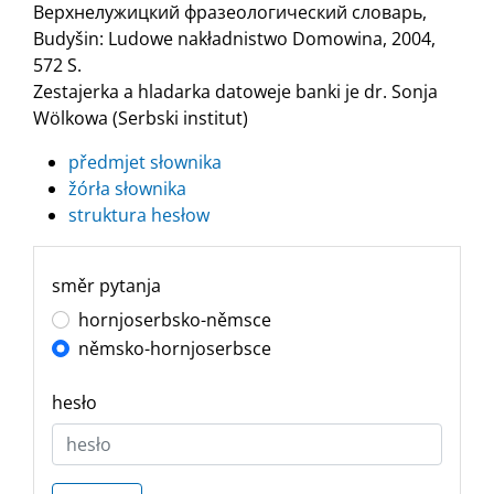
Верхнелужицкий фразеологический словарь,
Budyšin: Ludowe nakładnistwo Domowina, 2004,
572 S.
Zestajerka a hladarka datoweje banki je dr. Sonja
Wölkowa (Serbski institut)
předmjet słownika
žórła słownika
struktura hesłow
směr pytanja
hornjoserbsko-němsce
němsko-hornjoserbsce
hesło