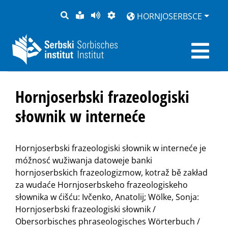
PYTANJE
LOCHKA
STRONU
ZWOBRAZNJENJE
HORNJOSERBSCE
RĚČ
PŘEDČITAĆ
Hornjoserbski frazeologiski
słownik w interneće
Hornjoserbski frazeologiski słownik w interneće je
móžnosć wužiwanja datoweje banki
hornjoserbskich frazeologizmow, kotraž bě zakład
za wudaće Hornjoserbskeho frazeologiskeho
słownika w ćišću: Ivčenko, Anatolij; Wölke, Sonja:
Hornjoserbski frazeologiski słownik /
Obersorbisches phraseologisches Wörterbuch /