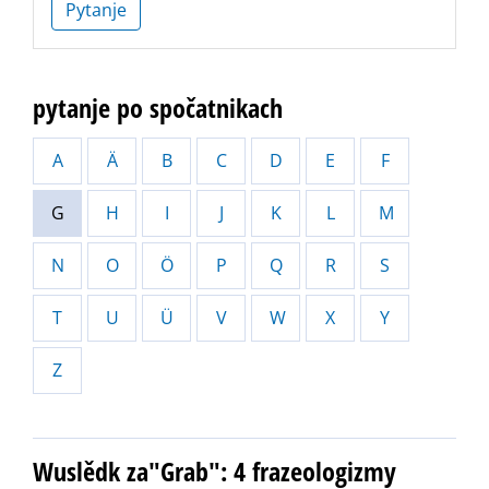
Pytanje
pytanje po spočatnikach
A
Ä
B
C
D
E
F
G
H
I
J
K
L
M
N
O
Ö
P
Q
R
S
T
U
Ü
V
W
X
Y
Z
Wuslědk za"Grab": 4 frazeologizmy