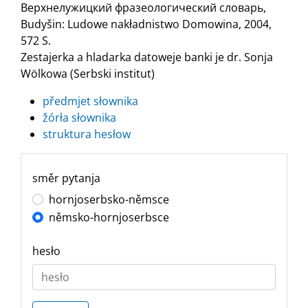
Верхнелужицкий фразеологический словарь,
Budyšin: Ludowe nakładnistwo Domowina, 2004,
572 S.
Zestajerka a hladarka datoweje banki je dr. Sonja
Wölkowa (Serbski institut)
předmjet słownika
žórła słownika
struktura hesłow
směr pytanja
hornjoserbsko-němsce
němsko-hornjoserbsce
hesło