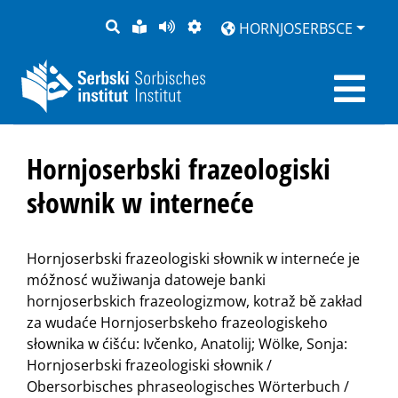
PYTANJE
LOCHKA
STRONU
ZWOBRAZNJENJE
HORNJOSERBSCE
RĚČ
PŘEDČITAĆ
Hornjoserbski frazeologiski
słownik w interneće
Hornjoserbski frazeologiski słownik w interneće je
móžnosć wužiwanja datoweje banki
hornjoserbskich frazeologizmow, kotraž bě zakład
za wudaće Hornjoserbskeho frazeologiskeho
słownika w ćišću: Ivčenko, Anatolij; Wölke, Sonja:
Hornjoserbski frazeologiski słownik /
Obersorbisches phraseologisches Wörterbuch /