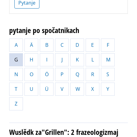
Pytanje
pytanje po spočatnikach
A
Ä
B
C
D
E
F
G
H
I
J
K
L
M
N
O
Ö
P
Q
R
S
T
U
Ü
V
W
X
Y
Z
Wuslědk za"Grillen": 2 frazeologizmaj