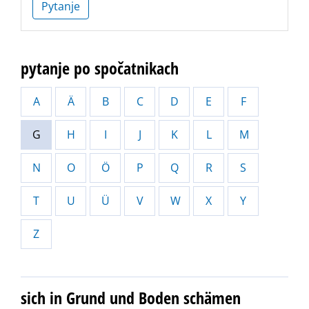
Pytanje
pytanje po spočatnikach
A
Ä
B
C
D
E
F
G
H
I
J
K
L
M
N
O
Ö
P
Q
R
S
T
U
Ü
V
W
X
Y
Z
sich in Grund und Boden schämen