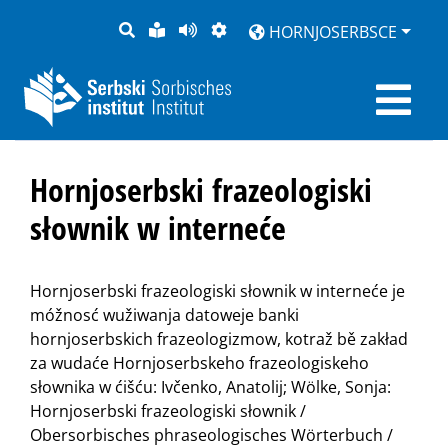
PYTANJE
LOCHKA
STRONU
ZWOBRAZNJENJE
HORNJOSERBSCE
RĚČ
PŘEDČITAĆ
Hornjoserbski frazeologiski
słownik w interneće
Hornjoserbski frazeologiski słownik w interneće je
móžnosć wužiwanja datoweje banki
hornjoserbskich frazeologizmow, kotraž bě zakład
za wudaće Hornjoserbskeho frazeologiskeho
słownika w ćišću: Ivčenko, Anatolij; Wölke, Sonja:
Hornjoserbski frazeologiski słownik /
Obersorbisches phraseologisches Wörterbuch /