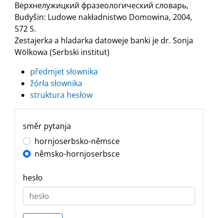
Верхнелужицкий фразеологический словарь,
Budyšin: Ludowe nakładnistwo Domowina, 2004,
572 S.
Zestajerka a hladarka datoweje banki je dr. Sonja
Wölkowa (Serbski institut)
předmjet słownika
žórła słownika
struktura hesłow
směr pytanja
hornjoserbsko-němsce
němsko-hornjoserbsce
hesło