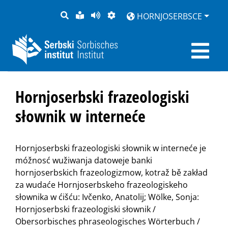
PYTANJE
LOCHKA
STRONU
ZWOBRAZNJENJE
HORNJOSERBSCE
RĚČ
PŘEDČITAĆ
Hornjoserbski frazeologiski
słownik w interneće
Hornjoserbski frazeologiski słownik w interneće je
móžnosć wužiwanja datoweje banki
hornjoserbskich frazeologizmow, kotraž bě zakład
za wudaće Hornjoserbskeho frazeologiskeho
słownika w ćišću: Ivčenko, Anatolij; Wölke, Sonja:
Hornjoserbski frazeologiski słownik /
Obersorbisches phraseologisches Wörterbuch /