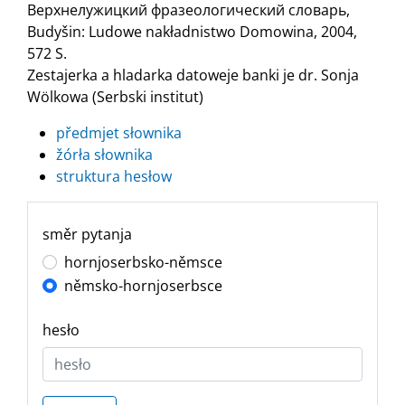
Верхнелужицкий фразеологический словарь,
Budyšin: Ludowe nakładnistwo Domowina, 2004,
572 S.
Zestajerka a hladarka datoweje banki je dr. Sonja
Wölkowa (Serbski institut)
předmjet słownika
žórła słownika
struktura hesłow
směr pytanja
hornjoserbsko-němsce
němsko-hornjoserbsce
hesło