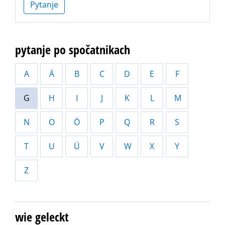
Pytanje
pytanje po spočatnikach
A
Ä
B
C
D
E
F
G
H
I
J
K
L
M
N
O
Ö
P
Q
R
S
T
U
Ü
V
W
X
Y
Z
wie geleckt