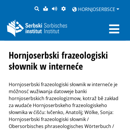
PYTANJE
LOCHKA
STRONU
ZWOBRAZNJENJE
HORNJOSERBSCE
RĚČ
PŘEDČITAĆ
Hornjoserbski frazeologiski
słownik w interneće
Hornjoserbski frazeologiski słownik w interneće je
móžnosć wužiwanja datoweje banki
hornjoserbskich frazeologizmow, kotraž bě zakład
za wudaće Hornjoserbskeho frazeologiskeho
słownika w ćišću: Ivčenko, Anatolij; Wölke, Sonja:
Hornjoserbski frazeologiski słownik /
Obersorbisches phraseologisches Wörterbuch /