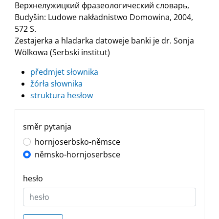
Верхнелужицкий фразеологический словарь,
Budyšin: Ludowe nakładnistwo Domowina, 2004,
572 S.
Zestajerka a hladarka datoweje banki je dr. Sonja
Wölkowa (Serbski institut)
předmjet słownika
žórła słownika
struktura hesłow
směr pytanja
hornjoserbsko-němsce
němsko-hornjoserbsce
hesło