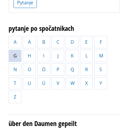
Pytanje
pytanje po spočatnikach
A
Ä
B
C
D
E
F
G
H
I
J
K
L
M
N
O
Ö
P
Q
R
S
T
U
Ü
V
W
X
Y
Z
über den Daumen gepeilt