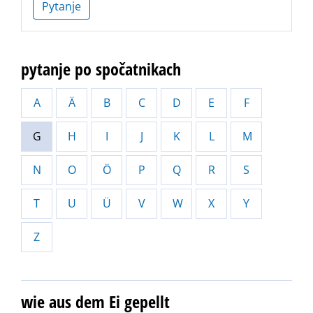
Pytanje
pytanje po spočatnikach
A
Ä
B
C
D
E
F
G
H
I
J
K
L
M
N
O
Ö
P
Q
R
S
T
U
Ü
V
W
X
Y
Z
wie aus dem Ei gepellt