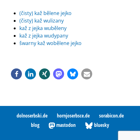
(čisty) kaž bělene jejko
(čisty) kaž wulizany
kaž z jejka wuběleny
kaž z jejka wudypany
šwarny kaž wobělene jejko
dolnoserbski.de
hornjoserbsce.de
sorabicon.de
blog
mastodon
bluesky