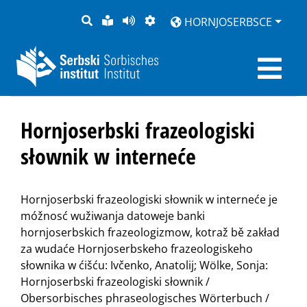
PYTANJE
LOCHKA
STRONU
ZWOBRAZNJENJE
HORNJOSERBSCE
RĚČ
PŘEDČITAĆ
Hornjoserbski frazeologiski
słownik w interneće
Hornjoserbski frazeologiski słownik w interneće je
móžnosć wužiwanja datoweje banki
hornjoserbskich frazeologizmow, kotraž bě zakład
za wudaće Hornjoserbskeho frazeologiskeho
słownika w ćišću: Ivčenko, Anatolij; Wölke, Sonja:
Hornjoserbski frazeologiski słownik /
Obersorbisches phraseologisches Wörterbuch /