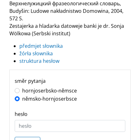
Верхнелужицкий фразеологический словарь,
Budyšin: Ludowe nakładnistwo Domowina, 2004,
572 S.
Zestajerka a hladarka datoweje banki je dr. Sonja
Wölkowa (Serbski institut)
předmjet słownika
žórła słownika
struktura hesłow
směr pytanja
hornjoserbsko-němsce
němsko-hornjoserbsce
hesło