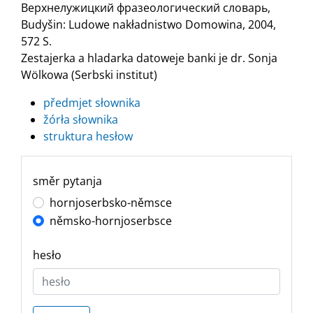
Верхнелужицкий фразеологический словарь,
Budyšin: Ludowe nakładnistwo Domowina, 2004,
572 S.
Zestajerka a hladarka datoweje banki je dr. Sonja
Wölkowa (Serbski institut)
předmjet słownika
žórła słownika
struktura hesłow
směr pytanja
hornjoserbsko-němsce
němsko-hornjoserbsce
hesło