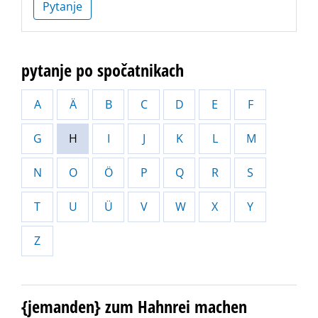
Pytanje
pytanje po spočatnikach
A
Ä
B
C
D
E
F
G
H
I
J
K
L
M
N
O
Ö
P
Q
R
S
T
U
Ü
V
W
X
Y
Z
{jemanden} zum Hahnrei machen