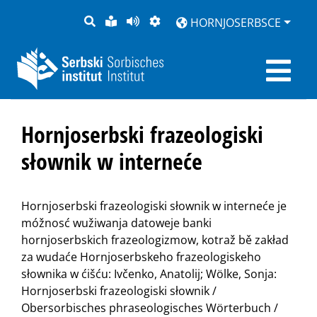
PYTANJE
LOCHKA
STRONU
ZWOBRAZNJENJE
HORNJOSERBSCE
RĚČ
PŘEDČITAĆ
Hornjoserbski frazeologiski
słownik w interneće
Hornjoserbski frazeologiski słownik w interneće je
móžnosć wužiwanja datoweje banki
hornjoserbskich frazeologizmow, kotraž bě zakład
za wudaće Hornjoserbskeho frazeologiskeho
słownika w ćišću: Ivčenko, Anatolij; Wölke, Sonja:
Hornjoserbski frazeologiski słownik /
Obersorbisches phraseologisches Wörterbuch /