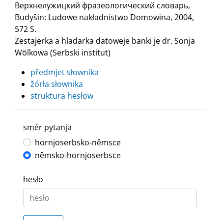
Верхнелужицкий фразеологический словарь,
Budyšin: Ludowe nakładnistwo Domowina, 2004,
572 S.
Zestajerka a hladarka datoweje banki je dr. Sonja
Wölkowa (Serbski institut)
předmjet słownika
žórła słownika
struktura hesłow
směr pytanja
hornjoserbsko-němsce
němsko-hornjoserbsce
hesło