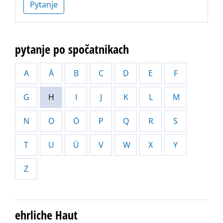
Pytanje
pytanje po spočatnikach
A
Ä
B
C
D
E
F
G
H
I
J
K
L
M
N
O
Ö
P
Q
R
S
T
U
Ü
V
W
X
Y
Z
ehrliche Haut