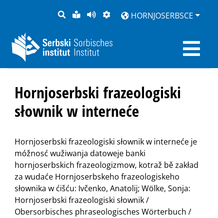
PYTANJE
LOCHKA
STRONU
ZWOBRAZNJENJE
HORNJOSERBSCE
RĚČ
PŘEDČITAĆ
Hornjoserbski frazeologiski
słownik w interneće
Hornjoserbski frazeologiski słownik w interneće je
móžnosć wužiwanja datoweje banki
hornjoserbskich frazeologizmow, kotraž bě zakład
za wudaće Hornjoserbskeho frazeologiskeho
słownika w ćišću: Ivčenko, Anatolij; Wölke, Sonja:
Hornjoserbski frazeologiski słownik /
Obersorbisches phraseologisches Wörterbuch /