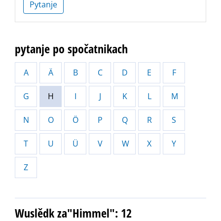
Pytanje
pytanje po spočatnikach
A
Ä
B
C
D
E
F
G
H
I
J
K
L
M
N
O
Ö
P
Q
R
S
T
U
Ü
V
W
X
Y
Z
Wuslědk za"Himmel": 12