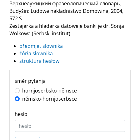
Верхнелужицкий фразеологический словарь,
Budyšin: Ludowe nakładnistwo Domowina, 2004,
572 S.
Zestajerka a hladarka datoweje banki je dr. Sonja
Wölkowa (Serbski institut)
předmjet słownika
žórła słownika
struktura hesłow
směr pytanja
hornjoserbsko-němsce
němsko-hornjoserbsce
hesło