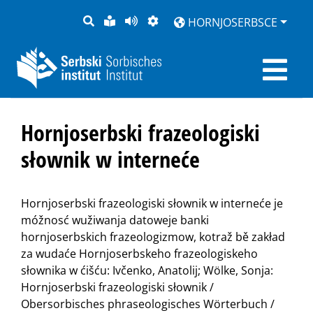
PYTANJE
LOCHKA
STRONU
ZWOBRAZNJENJE
HORNJOSERBSCE
RĚČ
PŘEDČITAĆ
Hornjoserbski frazeologiski
słownik w interneće
Hornjoserbski frazeologiski słownik w interneće je
móžnosć wužiwanja datoweje banki
hornjoserbskich frazeologizmow, kotraž bě zakład
za wudaće Hornjoserbskeho frazeologiskeho
słownika w ćišću: Ivčenko, Anatolij; Wölke, Sonja:
Hornjoserbski frazeologiski słownik /
Obersorbisches phraseologisches Wörterbuch /