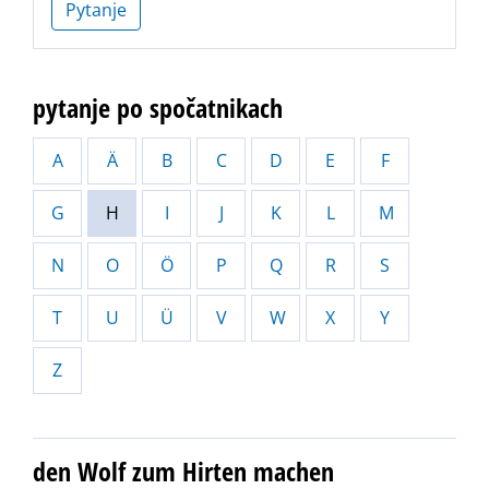
Pytanje
pytanje po spočatnikach
A
Ä
B
C
D
E
F
G
H
I
J
K
L
M
N
O
Ö
P
Q
R
S
T
U
Ü
V
W
X
Y
Z
den Wolf zum Hirten machen