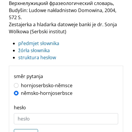
Верхнелужицкий фразеологический словарь,
Budyšin: Ludowe nakładnistwo Domowina, 2004,
572 S.
Zestajerka a hladarka datoweje banki je dr. Sonja
Wölkowa (Serbski institut)
předmjet słownika
žórła słownika
struktura hesłow
směr pytanja
hornjoserbsko-němsce
němsko-hornjoserbsce
hesło