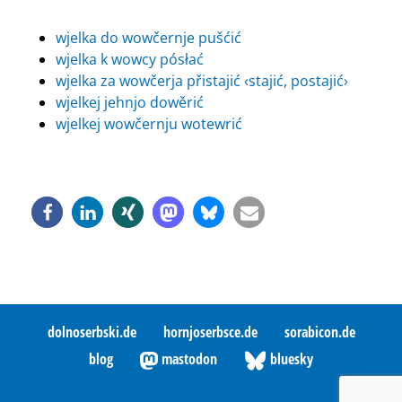
wjelka do wowčernje pušćić
wjelka k wowcy pósłać
wjelka za wowčerja přistajić ‹stajić, postajić›
wjelkej jehnjo dowěrić
wjelkej wowčernju wotewrić
dolnoserbski.de
hornjoserbsce.de
sorabicon.de
blog
mastodon
bluesky