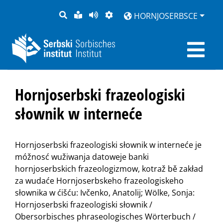
PYTANJE
LOCHKA
STRONU
ZWOBRAZNJENJE
HORNJOSERBSCE
RĚČ
PŘEDČITAĆ
Hornjoserbski frazeologiski
słownik w interneće
Hornjoserbski frazeologiski słownik w interneće je
móžnosć wužiwanja datoweje banki
hornjoserbskich frazeologizmow, kotraž bě zakład
za wudaće Hornjoserbskeho frazeologiskeho
słownika w ćišću: Ivčenko, Anatolij; Wölke, Sonja:
Hornjoserbski frazeologiski słownik /
Obersorbisches phraseologisches Wörterbuch /