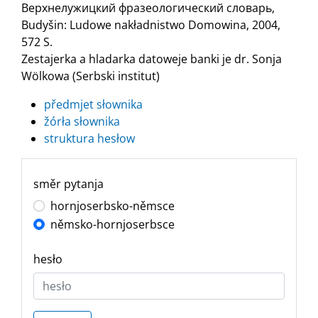
Верхнелужицкий фразеологический словарь,
Budyšin: Ludowe nakładnistwo Domowina, 2004,
572 S.
Zestajerka a hladarka datoweje banki je dr. Sonja
Wölkowa (Serbski institut)
předmjet słownika
žórła słownika
struktura hesłow
směr pytanja
hornjoserbsko-němsce
němsko-hornjoserbsce
hesło