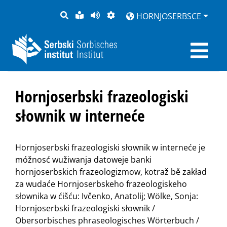
PYTANJE
LOCHKA
STRONU
ZWOBRAZNJENJE
HORNJOSERBSCE
RĚČ
PŘEDČITAĆ
Hornjoserbski frazeologiski
słownik w interneće
Hornjoserbski frazeologiski słownik w interneće je
móžnosć wužiwanja datoweje banki
hornjoserbskich frazeologizmow, kotraž bě zakład
za wudaće Hornjoserbskeho frazeologiskeho
słownika w ćišću: Ivčenko, Anatolij; Wölke, Sonja:
Hornjoserbski frazeologiski słownik /
Obersorbisches phraseologisches Wörterbuch /