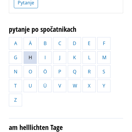
Pytanje
pytanje po spočatnikach
A
Ä
B
C
D
E
F
G
H
I
J
K
L
M
N
O
Ö
P
Q
R
S
T
U
Ü
V
W
X
Y
Z
am helllichten Tage