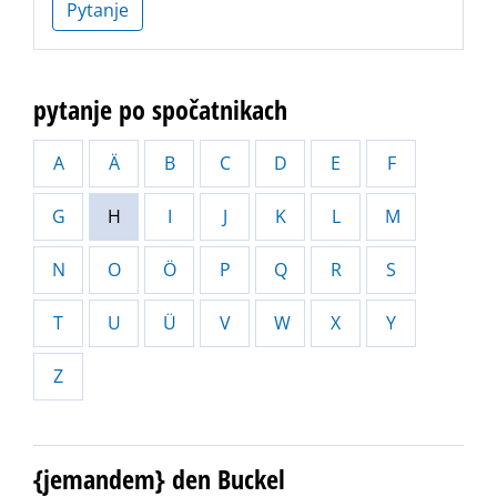
Pytanje
pytanje po spočatnikach
A
Ä
B
C
D
E
F
G
H
I
J
K
L
M
N
O
Ö
P
Q
R
S
T
U
Ü
V
W
X
Y
Z
{jemandem} den Buckel