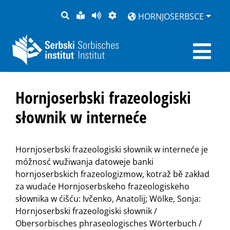
PYTANJE
LOCHKA
STRONU
ZWOBRAZNJENJE
HORNJOSERBSCE
RĚČ
PŘEDČITAĆ
Hornjoserbski frazeologiski
słownik w interneće
Hornjoserbski frazeologiski słownik w interneće je
móžnosć wužiwanja datoweje banki
hornjoserbskich frazeologizmow, kotraž bě zakład
za wudaće Hornjoserbskeho frazeologiskeho
słownika w ćišću: Ivčenko, Anatolij; Wölke, Sonja:
Hornjoserbski frazeologiski słownik /
Obersorbisches phraseologisches Wörterbuch /