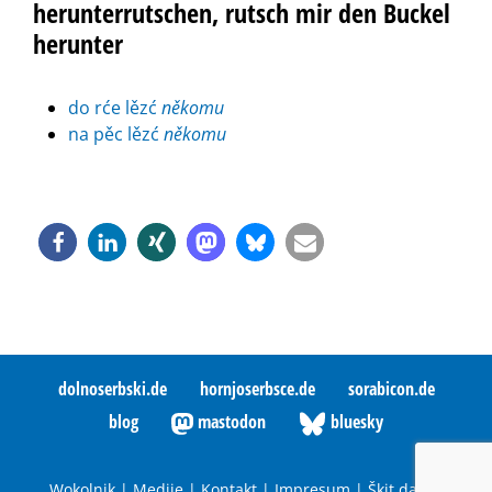
herunterrutschen, rutsch mir den Buckel
herunter
do rće lězć
někomu
na pěc lězć
někomu
dolnoserbski.de
hornjoserbsce.de
sorabicon.de
blog
mastodon
bluesky
Wokolnik
|
Medije
|
Kontakt
|
Impresum
|
Škit datow