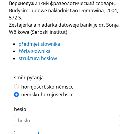
Верхнелужицкий фразеологический словарь,
Budyšin: Ludowe nakładnistwo Domowina, 2004,
572 S.
Zestajerka a hladarka datoweje banki je dr. Sonja
Wölkowa (Serbski institut)
předmjet słownika
žórła słownika
struktura hesłow
směr pytanja
hornjoserbsko-němsce
němsko-hornjoserbsce
hesło