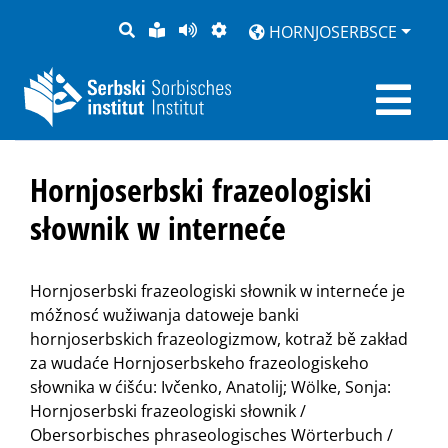
PYTANJE
LOCHKA
STRONU
ZWOBRAZNJENJE
HORNJOSERBSCE
RĚČ
PŘEDČITAĆ
Hornjoserbski frazeologiski
słownik w interneće
Hornjoserbski frazeologiski słownik w interneće je
móžnosć wužiwanja datoweje banki
hornjoserbskich frazeologizmow, kotraž bě zakład
za wudaće Hornjoserbskeho frazeologiskeho
słownika w ćišću: Ivčenko, Anatolij; Wölke, Sonja:
Hornjoserbski frazeologiski słownik /
Obersorbisches phraseologisches Wörterbuch /