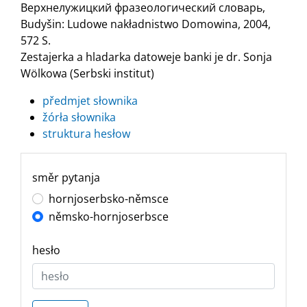
Верхнелужицкий фразеологический словарь,
Budyšin: Ludowe nakładnistwo Domowina, 2004,
572 S.
Zestajerka a hladarka datoweje banki je dr. Sonja
Wölkowa (Serbski institut)
předmjet słownika
žórła słownika
struktura hesłow
směr pytanja
hornjoserbsko-němsce
němsko-hornjoserbsce
hesło