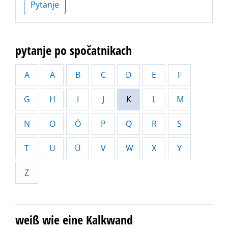
Pytanje
pytanje po spočatnikach
A
Ä
B
C
D
E
F
G
H
I
J
K
L
M
N
O
Ö
P
Q
R
S
T
U
Ü
V
W
X
Y
Z
weiß wie eine Kalkwand