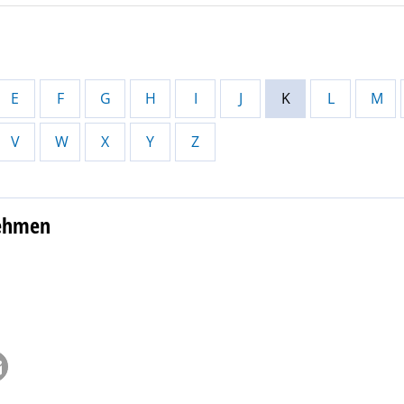
E
F
G
H
I
J
K
L
M
V
W
X
Y
Z
nehmen