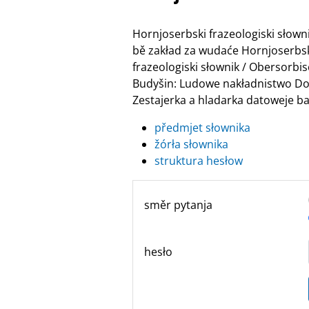
Hornjoserbski frazeologiski słow
bě zakład za wudaće Hornjoserbske
frazeologiski słownik / Obersor
Budyšin: Ludowe nakładnistwo Do
Zestajerka a hladarka datoweje ban
předmjet słownika
žórła słownika
struktura hesłow
směr pytanja
hesło