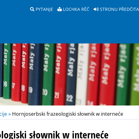
PYTANJE
LOCHKA RĚČ
STRONU PŘEDČIT
ije »
Hornjoserbski frazeologiski słownik w interneće
ologiski słownik w interneće