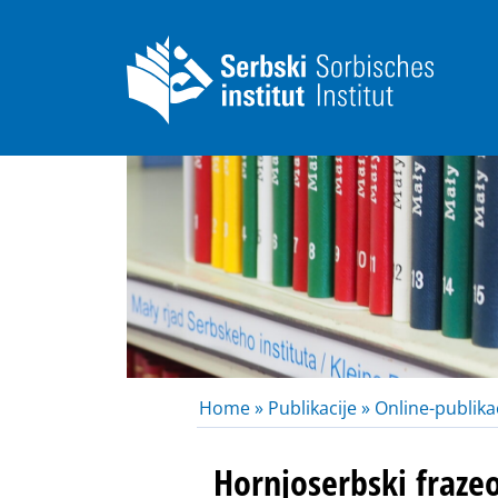
Home »
Publikacije »
Online-publikac
Hornjoserbski fraze