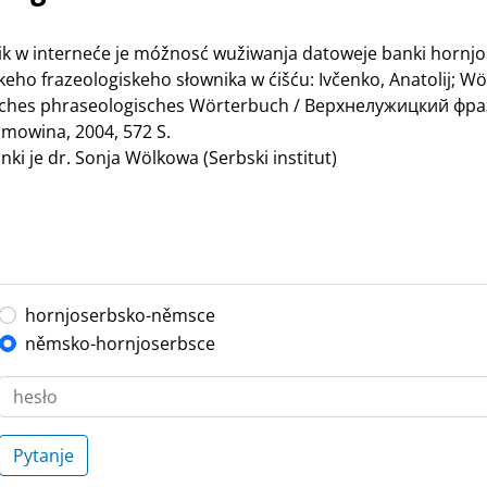
nik w interneće je móžnosć wužiwanja datoweje banki hornj
ho frazeologiskeho słownika w ćišću: Ivčenko, Anatolij; Wö
bisches phraseologisches Wörterbuch / Верхнелужицкий ф
mowina, 2004, 572 S.
ki je dr. Sonja Wölkowa (Serbski institut)
hornjoserbsko-němsce
němsko-hornjoserbsce
Pytanje