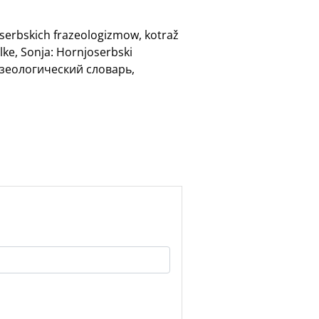
oserbskich frazeologizmow, kotraž
lke, Sonja: Hornjoserbski
разеологический словарь,