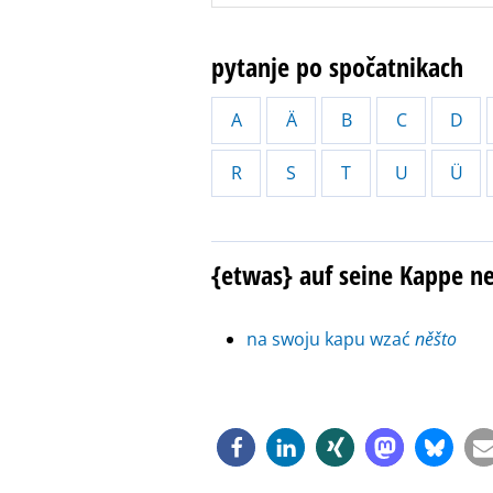
pytanje po spočatnikach
A
Ä
B
C
D
R
S
T
U
Ü
{etwas} auf seine Kappe 
na swoju kapu wzać
něšto