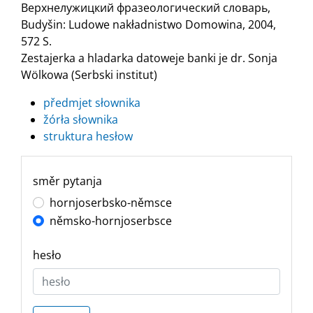
Верхнелужицкий фразеологический словарь,
Budyšin: Ludowe nakładnistwo Domowina, 2004,
572 S.
Zestajerka a hladarka datoweje banki je dr. Sonja
Wölkowa (Serbski institut)
předmjet słownika
žórła słownika
struktura hesłow
směr pytanja
hornjoserbsko-němsce
němsko-hornjoserbsce
hesło