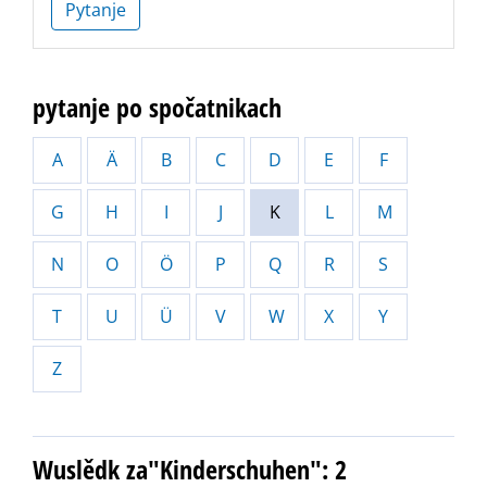
Pytanje
pytanje po spočatnikach
A
Ä
B
C
D
E
F
G
H
I
J
K
L
M
N
O
Ö
P
Q
R
S
T
U
Ü
V
W
X
Y
Z
Wuslědk za"Kinderschuhen": 2