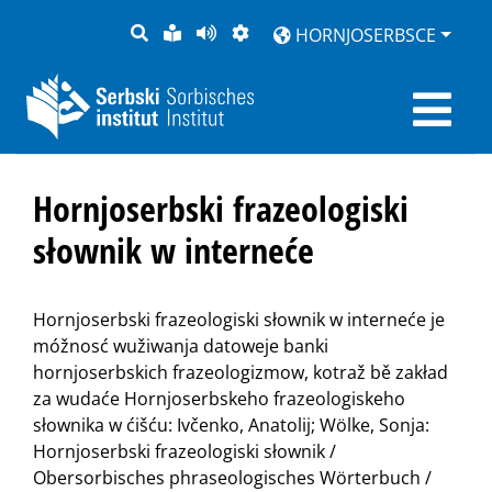
PYTANJE
LOCHKA
STRONU
ZWOBRAZNJENJE
HORNJOSERBSCE
RĚČ
PŘEDČITAĆ
Hornjoserbski frazeologiski
słownik w interneće
Hornjoserbski frazeologiski słownik w interneće je
móžnosć wužiwanja datoweje banki
hornjoserbskich frazeologizmow, kotraž bě zakład
za wudaće Hornjoserbskeho frazeologiskeho
słownika w ćišću: Ivčenko, Anatolij; Wölke, Sonja:
Hornjoserbski frazeologiski słownik /
Obersorbisches phraseologisches Wörterbuch /