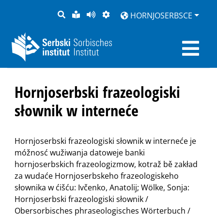
PYTANJE
LOCHKA
STRONU
ZWOBRAZNJENJE
HORNJOSERBSCE
RĚČ
PŘEDČITAĆ
Hornjoserbski frazeologiski
słownik w interneće
Hornjoserbski frazeologiski słownik w interneće je
móžnosć wužiwanja datoweje banki
hornjoserbskich frazeologizmow, kotraž bě zakład
za wudaće Hornjoserbskeho frazeologiskeho
słownika w ćišću: Ivčenko, Anatolij; Wölke, Sonja:
Hornjoserbski frazeologiski słownik /
Obersorbisches phraseologisches Wörterbuch /