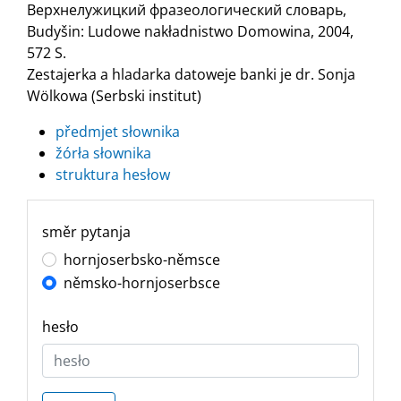
Верхнелужицкий фразеологический словарь,
Budyšin: Ludowe nakładnistwo Domowina, 2004,
572 S.
Zestajerka a hladarka datoweje banki je dr. Sonja
Wölkowa (Serbski institut)
předmjet słownika
žórła słownika
struktura hesłow
směr pytanja
hornjoserbsko-němsce
němsko-hornjoserbsce
hesło