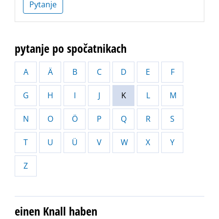
Pytanje
pytanje po spočatnikach
A
Ä
B
C
D
E
F
G
H
I
J
K
L
M
N
O
Ö
P
Q
R
S
T
U
Ü
V
W
X
Y
Z
einen Knall haben