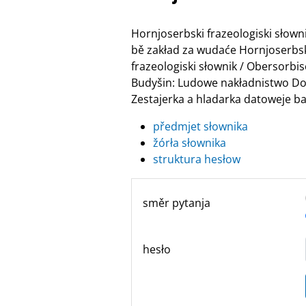
Hornjoserbski frazeologiski słow
bě zakład za wudaće Hornjoserbske
frazeologiski słownik / Obersor
Budyšin: Ludowe nakładnistwo Do
Zestajerka a hladarka datoweje ban
předmjet słownika
žórła słownika
struktura hesłow
směr pytanja
hesło