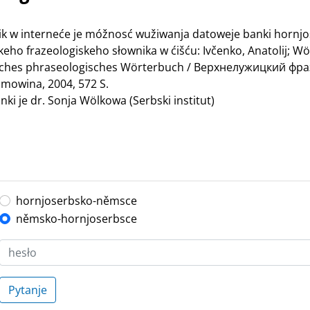
nik w interneće je móžnosć wužiwanja datoweje banki hornj
ho frazeologiskeho słownika w ćišću: Ivčenko, Anatolij; Wö
bisches phraseologisches Wörterbuch / Верхнелужицкий ф
mowina, 2004, 572 S.
ki je dr. Sonja Wölkowa (Serbski institut)
hornjoserbsko-němsce
němsko-hornjoserbsce
Pytanje