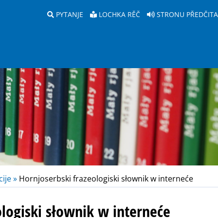
PYTANJE
LOCHKA RĚČ
STRONU PŘEDČIT
ije »
Hornjoserbski frazeologiski słownik w interneće
ologiski słownik w interneće