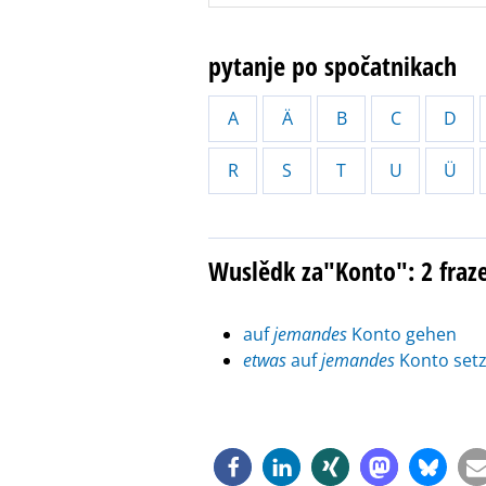
pytanje po spočatnikach
A
Ä
B
C
D
R
S
T
U
Ü
Wuslědk za"Konto": 2 fraz
auf
jemandes
Konto gehen
etwas
auf
jemandes
Konto set