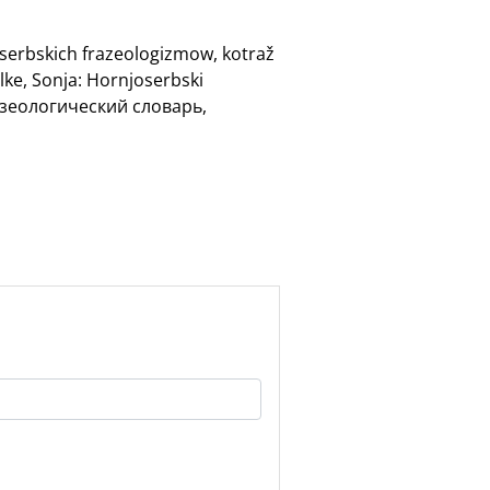
oserbskich frazeologizmow, kotraž
lke, Sonja: Hornjoserbski
разеологический словарь,