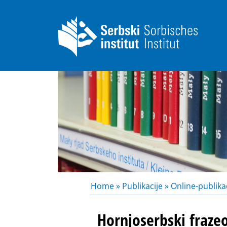
Home »
Publikacije »
Online-publikac
Hornjoserbski fraze