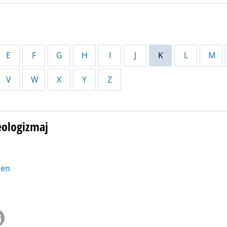
E
F
G
H
I
J
K
L
M
V
W
X
Y
Z
eologizmaj
zen