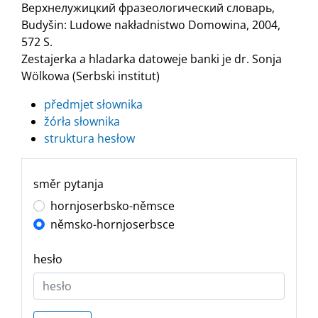
Верхнелужицкий фразеологический словарь,
Budyšin: Ludowe nakładnistwo Domowina, 2004,
572 S.
Zestajerka a hladarka datoweje banki je dr. Sonja
Wölkowa (Serbski institut)
předmjet słownika
žórła słownika
struktura hesłow
směr pytanja
hornjoserbsko-němsce
němsko-hornjoserbsce
hesło