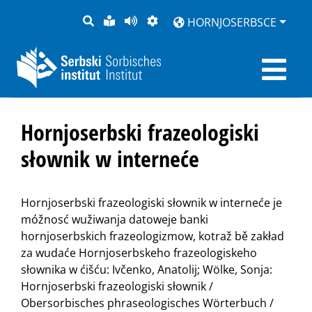
PYTANJE
LOCHKA
STRONU
ZWOBRAZNJENJE
HORNJOSERBSCE
RĚČ
PŘEDČITAĆ
Hornjoserbski frazeologiski
słownik w interneće
Hornjoserbski frazeologiski słownik w interneće je
móžnosć wužiwanja datoweje banki
hornjoserbskich frazeologizmow, kotraž bě zakład
za wudaće Hornjoserbskeho frazeologiskeho
słownika w ćišću: Ivčenko, Anatolij; Wölke, Sonja:
Hornjoserbski frazeologiski słownik /
Obersorbisches phraseologisches Wörterbuch /