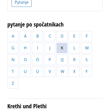
Pytanje
pytanje po spočatnikach
A
Ä
B
C
D
E
F
G
H
I
J
K
L
M
N
O
Ö
P
Q
R
S
T
U
Ü
V
W
X
Y
Z
Krethi und Plethi