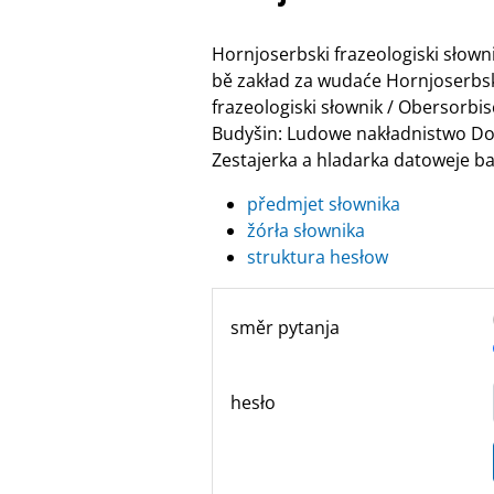
Hornjoserbski frazeologiski słow
bě zakład za wudaće Hornjoserbske
frazeologiski słownik / Obersor
Budyšin: Ludowe nakładnistwo Do
Zestajerka a hladarka datoweje ban
předmjet słownika
žórła słownika
struktura hesłow
směr pytanja
hesło