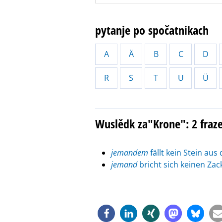
pytanje po spočatnikach
A
Ä
B
C
D
R
S
T
U
Ü
Wuslědk za"Krone": 2 fraz
jemandem
fällt kein Stein aus
jemand
bricht sich keinen Za