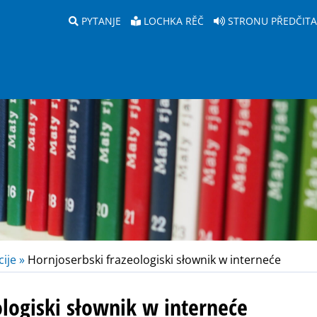
PYTANJE
LOCHKA RĚČ
STRONU PŘEDČIT
ije »
Hornjoserbski frazeologiski słownik w interneće
ologiski słownik w interneće