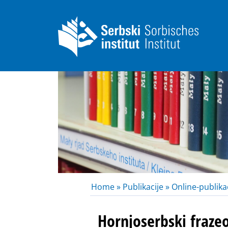
Home »
Publikacije »
Online-publikac
Hornjoserbski fraze