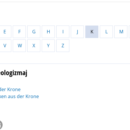
E
F
G
H
I
J
K
L
M
V
W
X
Y
Z
eologizmaj
 der Krone
cken aus der Krone