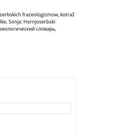
oserbskich frazeologizmow, kotraž
lke, Sonja: Hornjoserbski
разеологический словарь,