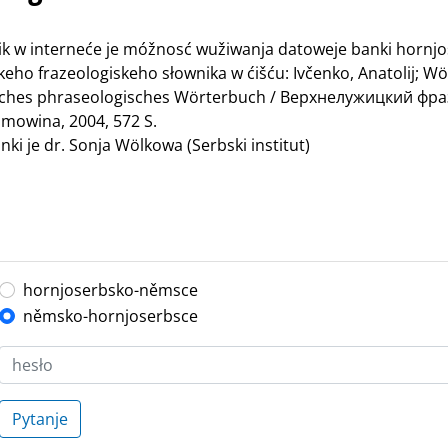
nik w interneće je móžnosć wužiwanja datoweje banki hornj
ho frazeologiskeho słownika w ćišću: Ivčenko, Anatolij; Wö
bisches phraseologisches Wörterbuch / Верхнелужицкий ф
mowina, 2004, 572 S.
ki je dr. Sonja Wölkowa (Serbski institut)
hornjoserbsko-němsce
němsko-hornjoserbsce
Pytanje