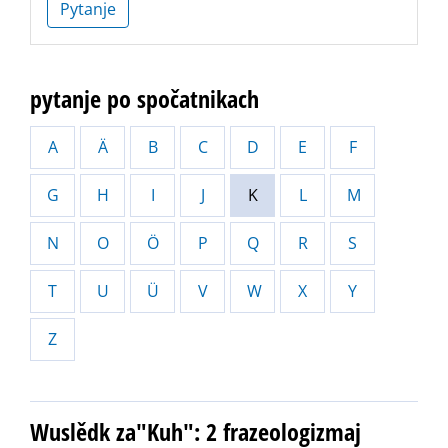
Pytanje
pytanje po spočatnikach
A
Ä
B
C
D
E
F
G
H
I
J
K
L
M
N
O
Ö
P
Q
R
S
T
U
Ü
V
W
X
Y
Z
Wuslědk za"Kuh": 2 frazeologizmaj