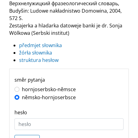
Верхнелужицкий фразеологический словарь,
Budyšin: Ludowe nakładnistwo Domowina, 2004,
572 S.
Zestajerka a hladarka datoweje banki je dr. Sonja
Wölkowa (Serbski institut)
předmjet słownika
žórła słownika
struktura hesłow
směr pytanja
hornjoserbsko-němsce
němsko-hornjoserbsce
hesło