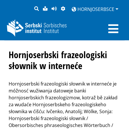
PYTANJE
LOCHKA
STRONU
ZWOBRAZNJENJE
HORNJOSERBSCE
RĚČ
PŘEDČITAĆ
Hornjoserbski frazeologiski
słownik w interneće
Hornjoserbski frazeologiski słownik w interneće je
móžnosć wužiwanja datoweje banki
hornjoserbskich frazeologizmow, kotraž bě zakład
za wudaće Hornjoserbskeho frazeologiskeho
słownika w ćišću: Ivčenko, Anatolij; Wölke, Sonja:
Hornjoserbski frazeologiski słownik /
Obersorbisches phraseologisches Wörterbuch /