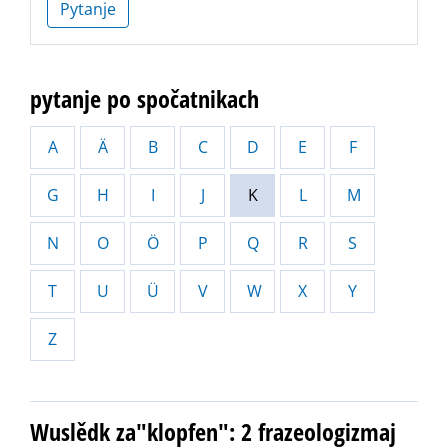
Pytanje
pytanje po spočatnikach
A
Ä
B
C
D
E
F
G
H
I
J
K
L
M
N
O
Ö
P
Q
R
S
T
U
Ü
V
W
X
Y
Z
Wuslědk za"klopfen": 2 frazeologizmaj