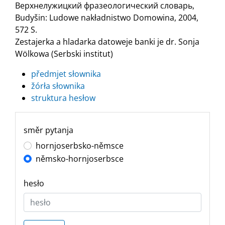
Верхнелужицкий фразеологический словарь,
Budyšin: Ludowe nakładnistwo Domowina, 2004,
572 S.
Zestajerka a hladarka datoweje banki je dr. Sonja
Wölkowa (Serbski institut)
předmjet słownika
žórła słownika
struktura hesłow
směr pytanja
hornjoserbsko-němsce
němsko-hornjoserbsce
hesło