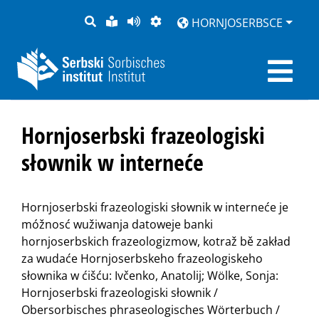
PYTANJE
LOCHKA
STRONU
ZWOBRAZNJENJE
HORNJOSERBSCE
RĚČ
PŘEDČITAĆ
Hornjoserbski frazeologiski
słownik w interneće
Hornjoserbski frazeologiski słownik w interneće je
móžnosć wužiwanja datoweje banki
hornjoserbskich frazeologizmow, kotraž bě zakład
za wudaće Hornjoserbskeho frazeologiskeho
słownika w ćišću: Ivčenko, Anatolij; Wölke, Sonja:
Hornjoserbski frazeologiski słownik /
Obersorbisches phraseologisches Wörterbuch /