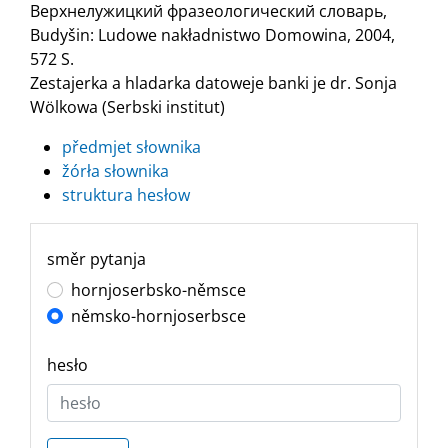
Верхнелужицкий фразеологический словарь,
Budyšin: Ludowe nakładnistwo Domowina, 2004,
572 S.
Zestajerka a hladarka datoweje banki je dr. Sonja
Wölkowa (Serbski institut)
předmjet słownika
žórła słownika
struktura hesłow
směr pytanja
hornjoserbsko-němsce
němsko-hornjoserbsce
hesło