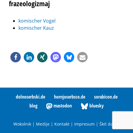
frazeologizmaj
komischer Vogel
komischer Kauz
dolnoserbski.de
hornjoserbsce.de
sorabicon.de
blog
mastodon
bluesky
Wokolnik
|
Medije
|
Kontakt
|
Impresum
|
Škit datow