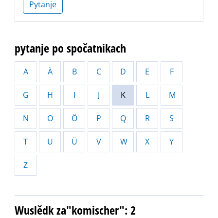
Pytanje
pytanje po spočatnikach
A
Ä
B
C
D
E
F
G
H
I
J
K
L
M
N
O
Ö
P
Q
R
S
T
U
Ü
V
W
X
Y
Z
Wuslědk za"komischer": 2