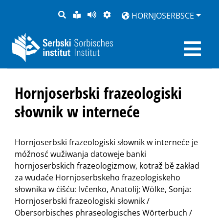
PYTANJE
LOCHKA
STRONU
ZWOBRAZNJENJE
HORNJOSERBSCE
RĚČ
PŘEDČITAĆ
Hornjoserbski frazeologiski
słownik w interneće
Hornjoserbski frazeologiski słownik w interneće je
móžnosć wužiwanja datoweje banki
hornjoserbskich frazeologizmow, kotraž bě zakład
za wudaće Hornjoserbskeho frazeologiskeho
słownika w ćišću: Ivčenko, Anatolij; Wölke, Sonja:
Hornjoserbski frazeologiski słownik /
Obersorbisches phraseologisches Wörterbuch /