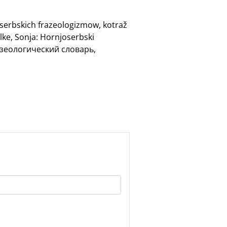
oserbskich frazeologizmow, kotraž
lke, Sonja: Hornjoserbski
разеологический словарь,