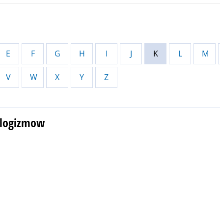
E
F
G
H
I
J
K
L
M
V
W
X
Y
Z
ologizmow
n