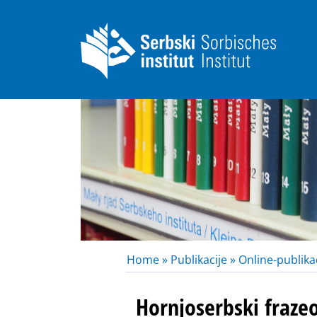
Home »
Publikacije »
Online-publikac
Hornjoserbski fraze