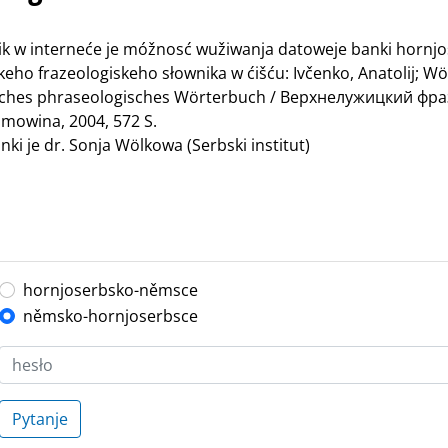
nik w interneće je móžnosć wužiwanja datoweje banki hornj
ho frazeologiskeho słownika w ćišću: Ivčenko, Anatolij; Wö
bisches phraseologisches Wörterbuch / Верхнелужицкий ф
mowina, 2004, 572 S.
ki je dr. Sonja Wölkowa (Serbski institut)
hornjoserbsko-němsce
němsko-hornjoserbsce
Pytanje