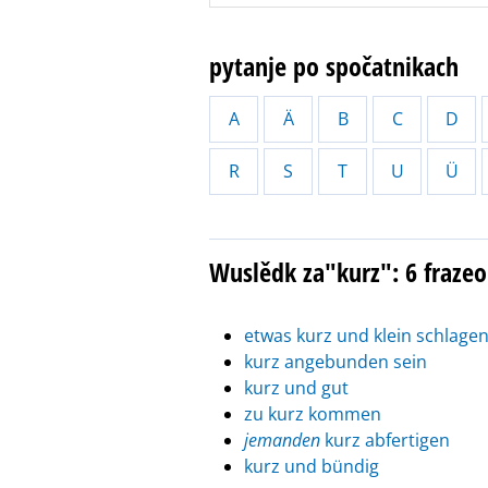
pytanje po spočatnikach
A
Ä
B
C
D
R
S
T
U
Ü
Wuslědk za"kurz": 6 fraze
etwas kurz und klein schlage
kurz angebunden sein
kurz und gut
zu kurz kommen
jemanden
kurz abfertigen
kurz und bündig