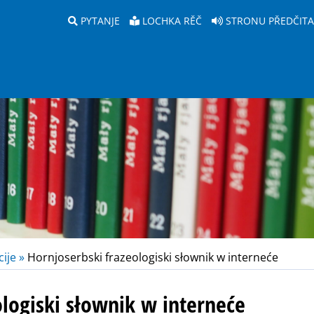
PYTANJE
LOCHKA RĚČ
STRONU PŘEDČIT
ije »
Hornjoserbski frazeologiski słownik w interneće
ologiski słownik w interneće