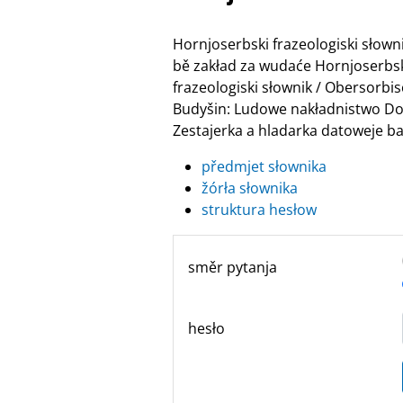
Hornjoserbski frazeologiski słow
bě zakład za wudaće Hornjoserbske
frazeologiski słownik / Obersor
Budyšin: Ludowe nakładnistwo Do
Zestajerka a hladarka datoweje ban
předmjet słownika
žórła słownika
struktura hesłow
směr pytanja
hesło