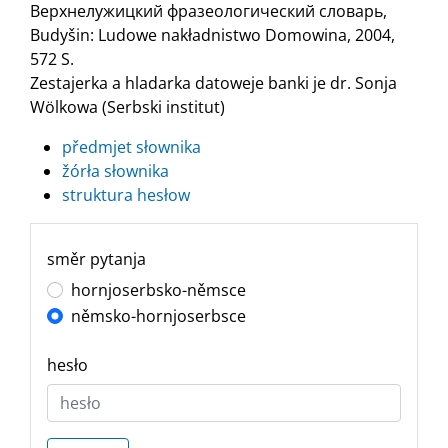
Верхнелужицкий фразеологический словарь,
Budyšin: Ludowe nakładnistwo Domowina, 2004,
572 S.
Zestajerka a hladarka datoweje banki je dr. Sonja
Wölkowa (Serbski institut)
předmjet słownika
žórła słownika
struktura hesłow
směr pytanja
hornjoserbsko-němsce
němsko-hornjoserbsce
hesło