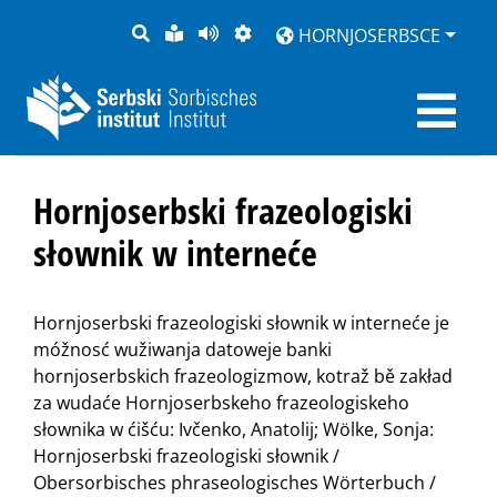
PYTANJE
LOCHKA
STRONU
ZWOBRAZNJENJE
HORNJOSERBSCE
RĚČ
PŘEDČITAĆ
Hornjoserbski frazeologiski
słownik w interneće
Hornjoserbski frazeologiski słownik w interneće je
móžnosć wužiwanja datoweje banki
hornjoserbskich frazeologizmow, kotraž bě zakład
za wudaće Hornjoserbskeho frazeologiskeho
słownika w ćišću: Ivčenko, Anatolij; Wölke, Sonja:
Hornjoserbski frazeologiski słownik /
Obersorbisches phraseologisches Wörterbuch /