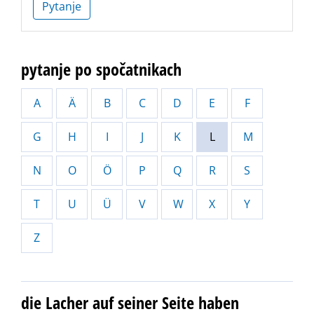
Pytanje
pytanje po spočatnikach
A
Ä
B
C
D
E
F
G
H
I
J
K
L
M
N
O
Ö
P
Q
R
S
T
U
Ü
V
W
X
Y
Z
die Lacher auf seiner Seite haben