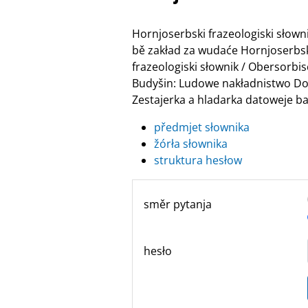
Hornjoserbski frazeologiski słow
bě zakład za wudaće Hornjoserbske
frazeologiski słownik / Obersor
Budyšin: Ludowe nakładnistwo Do
Zestajerka a hladarka datoweje ban
předmjet słownika
žórła słownika
struktura hesłow
směr pytanja
hesło