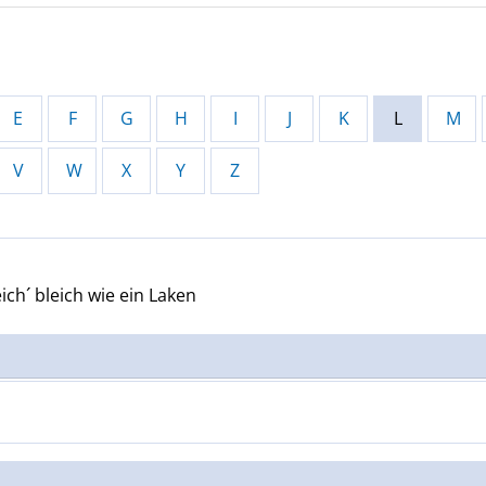
E
F
G
H
I
J
K
L
M
V
W
X
Y
Z
eich´
bleich wie ein Laken