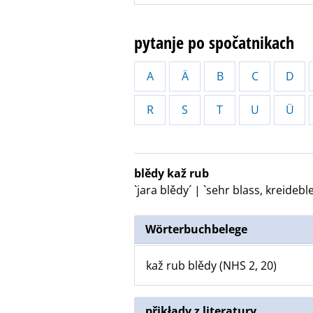
pytanje po spočatnikach
A
Ä
B
C
D
R
S
T
U
Ü
blědy kaž rub
`jara blědy´ | `sehr blass, kreidebl
Wörterbuchbelege
kaž rub blědy (NHS 2, 20)
přikłady z literatury