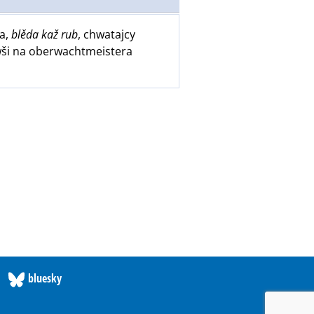
ra,
blěda kaž rub
, chwatajcy
wši na oberwachtmeistera
bluesky