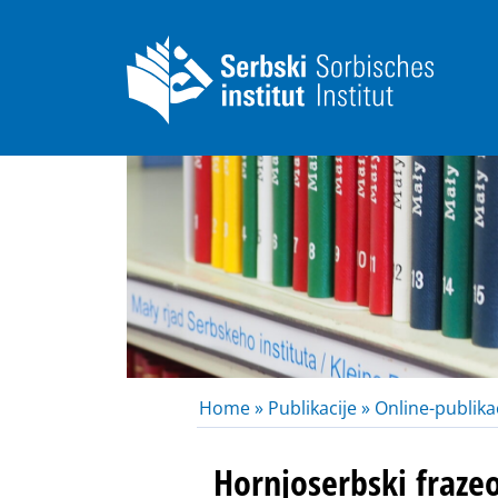
Home »
Publikacije »
Online-publikac
Hornjoserbski fraze