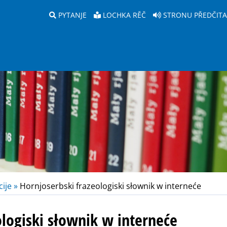
PYTANJE
LOCHKA RĚČ
STRONU PŘEDČIT
ije »
Hornjoserbski frazeologiski słownik w interneće
ologiski słownik w interneće