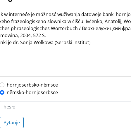
nik w interneće je móžnosć wužiwanja datoweje banki hornj
ho frazeologiskeho słownika w ćišću: Ivčenko, Anatolij; Wö
bisches phraseologisches Wörterbuch / Верхнелужицкий ф
mowina, 2004, 572 S.
ki je dr. Sonja Wölkowa (Serbski institut)
hornjoserbsko-němsce
němsko-hornjoserbsce
Pytanje