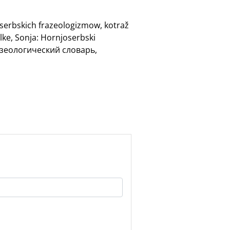
oserbskich frazeologizmow, kotraž
lke, Sonja: Hornjoserbski
разеологический словарь,