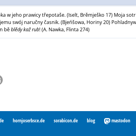
ka w jeho prawicy třepotaše. (Iselt, Brěmješko 17) Moja sot
jemu swój naručny časnik. (Bjeńšowa, Horiny 20) Pohladny
ón bě
blědy kaž rub
! (A. Nawka, Flinta 274)
de
hornjoserbsce.de
sorabicon.de
blog
mastodon