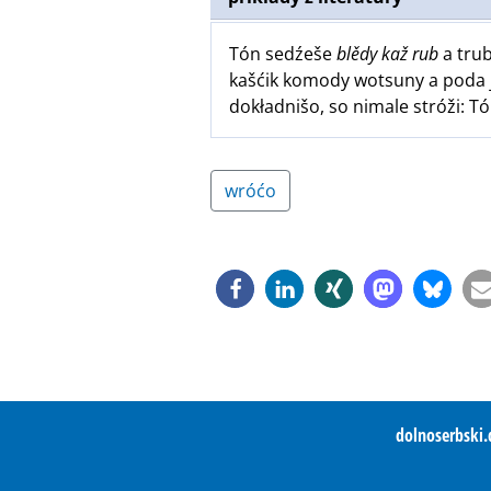
Tón sedźeše
blědy kaž rub
a trub
kašćik komody wotsuny a poda 
dokładnišo, so nimale stróži: T
wróćo
dolnoserbski.