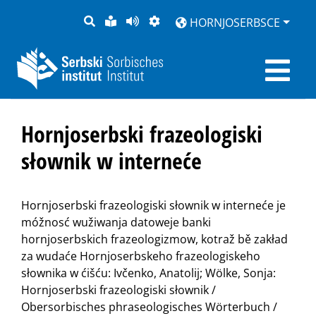
PYTANJE
LOCHKA
STRONU
ZWOBRAZNJENJE
HORNJOSERBSCE
RĚČ
PŘEDČITAĆ
Hornjoserbski frazeologiski
słownik w interneće
Hornjoserbski frazeologiski słownik w interneće je
móžnosć wužiwanja datoweje banki
hornjoserbskich frazeologizmow, kotraž bě zakład
za wudaće Hornjoserbskeho frazeologiskeho
słownika w ćišću: Ivčenko, Anatolij; Wölke, Sonja:
Hornjoserbski frazeologiski słownik /
Obersorbisches phraseologisches Wörterbuch /