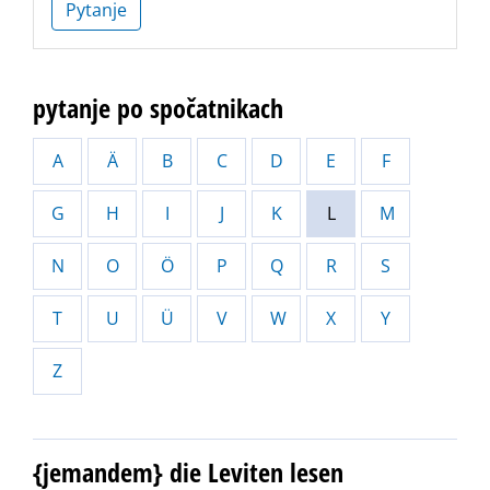
Pytanje
pytanje po spočatnikach
A
Ä
B
C
D
E
F
G
H
I
J
K
L
M
N
O
Ö
P
Q
R
S
T
U
Ü
V
W
X
Y
Z
{jemandem} die Leviten lesen