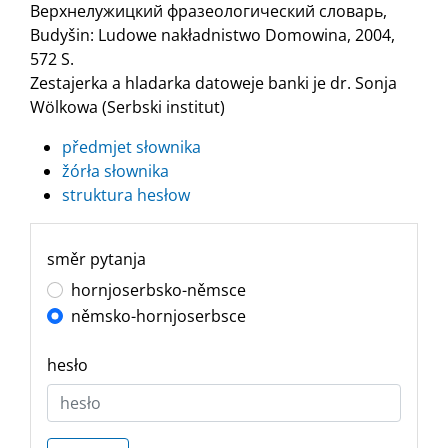
Верхнелужицкий фразеологический словарь,
Budyšin: Ludowe nakładnistwo Domowina, 2004,
572 S.
Zestajerka a hladarka datoweje banki je dr. Sonja
Wölkowa (Serbski institut)
předmjet słownika
žórła słownika
struktura hesłow
směr pytanja
hornjoserbsko-němsce
němsko-hornjoserbsce
hesło