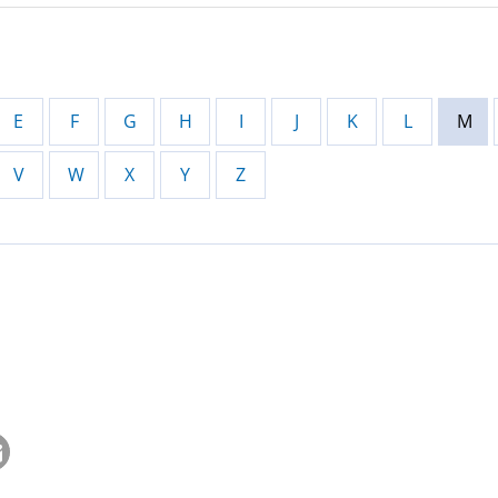
E
F
G
H
I
J
K
L
M
V
W
X
Y
Z