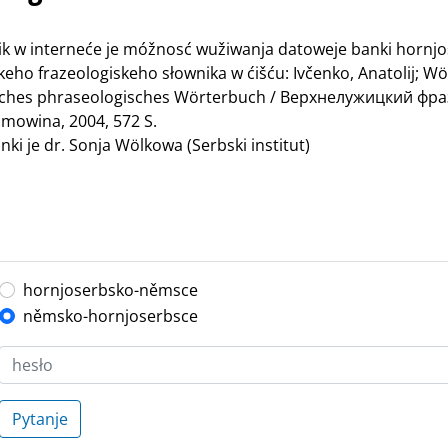
nik w interneće je móžnosć wužiwanja datoweje banki hornj
ho frazeologiskeho słownika w ćišću: Ivčenko, Anatolij; Wö
bisches phraseologisches Wörterbuch / Верхнелужицкий ф
mowina, 2004, 572 S.
ki je dr. Sonja Wölkowa (Serbski institut)
hornjoserbsko-němsce
němsko-hornjoserbsce
Pytanje