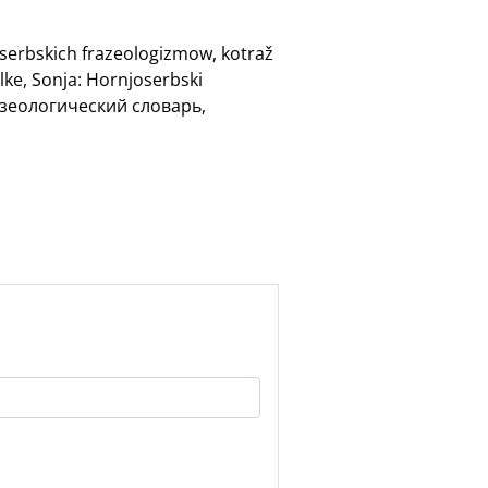
oserbskich frazeologizmow, kotraž
lke, Sonja: Hornjoserbski
разеологический словарь,