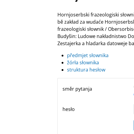
Hornjoserbski frazeologiski słow
bě zakład za wudaće Hornjoserbske
frazeologiski słownik / Obersor
Budyšin: Ludowe nakładnistwo Do
Zestajerka a hladarka datoweje ban
předmjet słownika
žórła słownika
struktura hesłow
směr pytanja
hesło