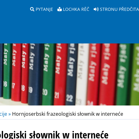
PYTANJE
LOCHKA RĚČ
STRONU PŘEDČIT
ije »
Hornjoserbski frazeologiski słownik w interneće
ologiski słownik w interneće