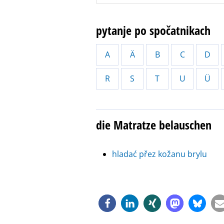
pytanje po spočatnikach
A
Ä
B
C
D
R
S
T
U
Ü
die Matratze belauschen
hladać přez kožanu brylu