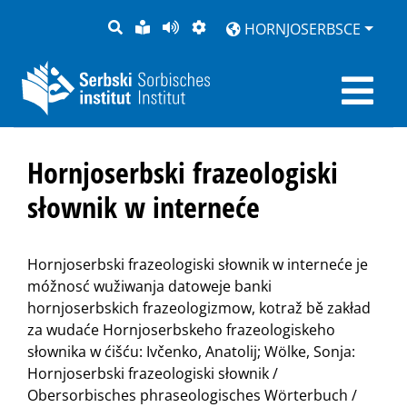
PYTANJE
LOCHKA
STRONU
ZWOBRAZNJENJE
HORNJOSERBSCE
RĚČ
PŘEDČITAĆ
Hornjoserbski frazeologiski
słownik w interneće
Hornjoserbski frazeologiski słownik w interneće je
móžnosć wužiwanja datoweje banki
hornjoserbskich frazeologizmow, kotraž bě zakład
za wudaće Hornjoserbskeho frazeologiskeho
słownika w ćišću: Ivčenko, Anatolij; Wölke, Sonja:
Hornjoserbski frazeologiski słownik /
Obersorbisches phraseologisches Wörterbuch /