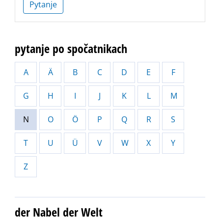
Pytanje
pytanje po spočatnikach
A
Ä
B
C
D
E
F
G
H
I
J
K
L
M
N
O
Ö
P
Q
R
S
T
U
Ü
V
W
X
Y
Z
der Nabel der Welt