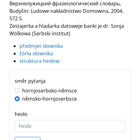
Верхнелужицкий фразеологический словарь,
Budyšin: Ludowe nakładnistwo Domowina, 2004,
572 S.
Zestajerka a hladarka datoweje banki je dr. Sonja
Wölkowa (Serbski institut)
předmjet słownika
žórła słownika
struktura hesłow
směr pytanja
hornjoserbsko-němsce
němsko-hornjoserbsce
hesło