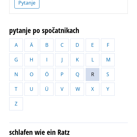
Pytanje
pytanje po spočatnikach
A
Ä
B
C
D
E
F
G
H
I
J
K
L
M
N
O
Ö
P
Q
R
S
T
U
Ü
V
W
X
Y
Z
schlafen wie ein Ratz