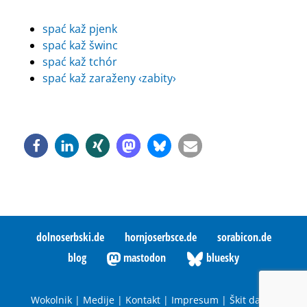
spać kaž pjenk
spać kaž šwinc
spać kaž tchór
spać kaž zaraženy ‹zabity›
dolnoserbski.de
hornjoserbsce.de
sorabicon.de
blog
mastodon
bluesky
Wokolnik
|
Medije
|
Kontakt
|
Impresum
|
Škit datow