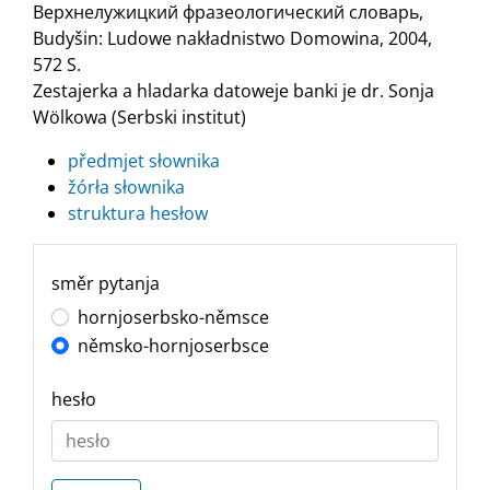
Верхнелужицкий фразеологический словарь,
Budyšin: Ludowe nakładnistwo Domowina, 2004,
572 S.
Zestajerka a hladarka datoweje banki je dr. Sonja
Wölkowa (Serbski institut)
předmjet słownika
žórła słownika
struktura hesłow
směr pytanja
hornjoserbsko-němsce
němsko-hornjoserbsce
hesło