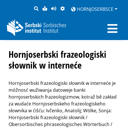
PYTANJE
LOCHKA
STRONU
ZWOBRAZNJENJE
HORNJOSERBSCE
RĚČ
PŘEDČITAĆ
Hornjoserbski frazeologiski
słownik w interneće
Hornjoserbski frazeologiski słownik w interneće je
móžnosć wužiwanja datoweje banki
hornjoserbskich frazeologizmow, kotraž bě zakład
za wudaće Hornjoserbskeho frazeologiskeho
słownika w ćišću: Ivčenko, Anatolij; Wölke, Sonja:
Hornjoserbski frazeologiski słownik /
Obersorbisches phraseologisches Wörterbuch /