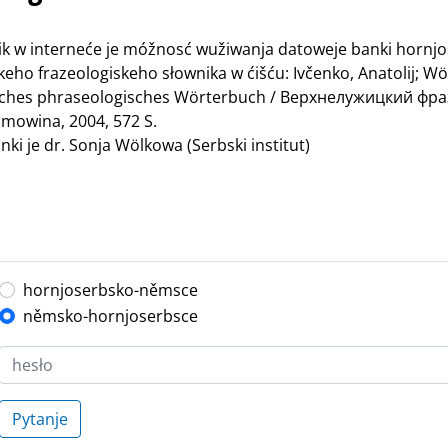
nik w interneće je móžnosć wužiwanja datoweje banki hornj
ho frazeologiskeho słownika w ćišću: Ivčenko, Anatolij; Wö
bisches phraseologisches Wörterbuch / Верхнелужицкий ф
mowina, 2004, 572 S.
ki je dr. Sonja Wölkowa (Serbski institut)
hornjoserbsko-němsce
němsko-hornjoserbsce
Pytanje