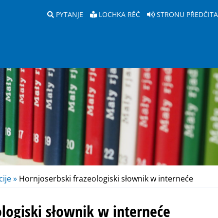
PYTANJE
LOCHKA RĚČ
STRONU PŘEDČIT
ije »
Hornjoserbski frazeologiski słownik w interneće
ologiski słownik w interneće