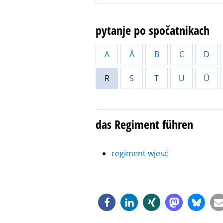
pytanje po spočatnikach
A
Ä
B
C
D
R
S
T
U
Ü
das Regiment führen
regiment wjesć