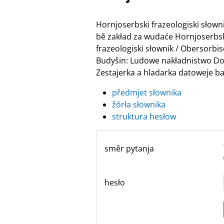
Hornjoserbski frazeologiski słow
bě zakład za wudaće Hornjoserbske
frazeologiski słownik / Obersor
Budyšin: Ludowe nakładnistwo Do
Zestajerka a hladarka datoweje ban
předmjet słownika
žórła słownika
struktura hesłow
směr pytanja
hesło