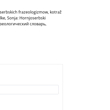
oserbskich frazeologizmow, kotraž
lke, Sonja: Hornjoserbski
разеологический словарь,