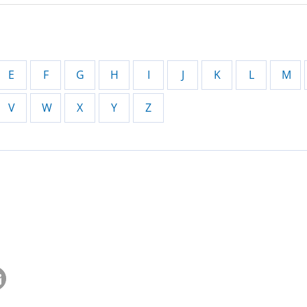
E
F
G
H
I
J
K
L
M
V
W
X
Y
Z