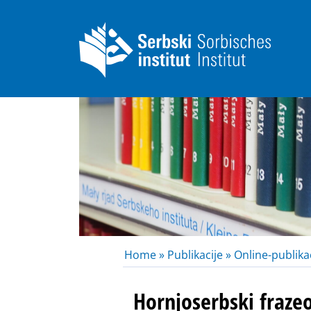
Home »
Publikacije »
Online-publikac
Hornjoserbski fraze