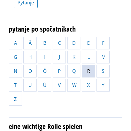
Pytanje
pytanje po spočatnikach
A
Ä
B
C
D
E
F
G
H
I
J
K
L
M
N
O
Ö
P
Q
R
S
T
U
Ü
V
W
X
Y
Z
eine wichtige Rolle spielen