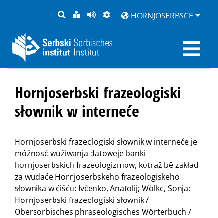
PYTANJE
LOCHKA
STRONU
ZWOBRAZNJENJE
HORNJOSERBSCE
RĚČ
PŘEDČITAĆ
Hornjoserbski frazeologiski
słownik w interneće
Hornjoserbski frazeologiski słownik w interneće je
móžnosć wužiwanja datoweje banki
hornjoserbskich frazeologizmow, kotraž bě zakład
za wudaće Hornjoserbskeho frazeologiskeho
słownika w ćišću: Ivčenko, Anatolij; Wölke, Sonja:
Hornjoserbski frazeologiski słownik /
Obersorbisches phraseologisches Wörterbuch /