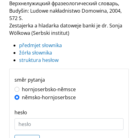
Верхнелужицкий фразеологический словарь,
Budyšin: Ludowe nakładnistwo Domowina, 2004,
572 S.
Zestajerka a hladarka datoweje banki je dr. Sonja
Wölkowa (Serbski institut)
předmjet słownika
žórła słownika
struktura hesłow
směr pytanja
hornjoserbsko-němsce
němsko-hornjoserbsce
hesło