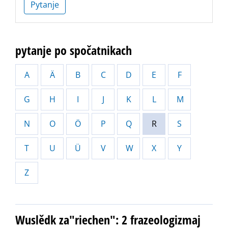
Pytanje
pytanje po spočatnikach
A
Ä
B
C
D
E
F
G
H
I
J
K
L
M
N
O
Ö
P
Q
R
S
T
U
Ü
V
W
X
Y
Z
Wuslědk za"riechen": 2 frazeologizmaj