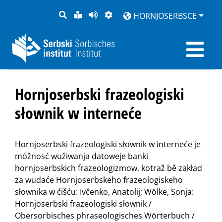
PYTANJE
LOCHKA
STRONU
ZWOBRAZNJENJE
HORNJOSERBSCE
RĚČ
PŘEDČITAĆ
Hornjoserbski frazeologiski
słownik w interneće
Hornjoserbski frazeologiski słownik w interneće je
móžnosć wužiwanja datoweje banki
hornjoserbskich frazeologizmow, kotraž bě zakład
za wudaće Hornjoserbskeho frazeologiskeho
słownika w ćišću: Ivčenko, Anatolij; Wölke, Sonja:
Hornjoserbski frazeologiski słownik /
Obersorbisches phraseologisches Wörterbuch /