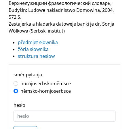
Верхнелужицкий фразеологический словарь,
Budyšin: Ludowe nakładnistwo Domowina, 2004,
572 S.
Zestajerka a hladarka datoweje banki je dr. Sonja
Wölkowa (Serbski institut)
předmjet słownika
žórła słownika
struktura hesłow
směr pytanja
hornjoserbsko-němsce
němsko-hornjoserbsce
hesło