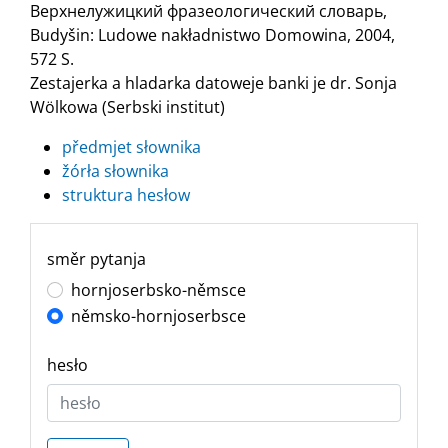
Верхнелужицкий фразеологический словарь,
Budyšin: Ludowe nakładnistwo Domowina, 2004,
572 S.
Zestajerka a hladarka datoweje banki je dr. Sonja
Wölkowa (Serbski institut)
předmjet słownika
žórła słownika
struktura hesłow
směr pytanja
hornjoserbsko-němsce
němsko-hornjoserbsce
hesło