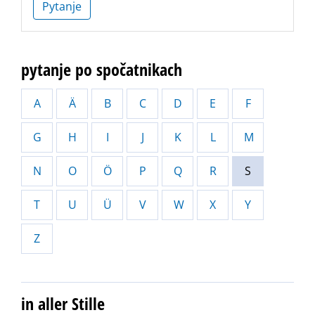
Pytanje
pytanje po spočatnikach
A
Ä
B
C
D
E
F
G
H
I
J
K
L
M
N
O
Ö
P
Q
R
S
T
U
Ü
V
W
X
Y
Z
in aller Stille