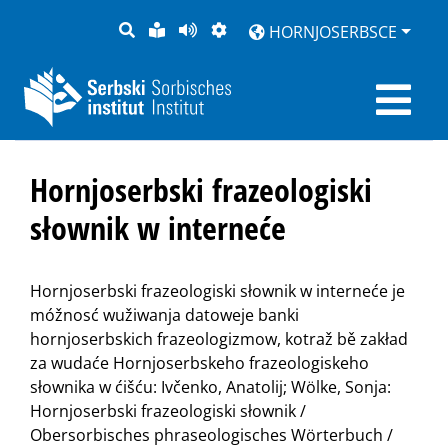
PYTANJE
LOCHKA
STRONU
ZWOBRAZNJENJE
HORNJOSERBSCE
RĚČ
PŘEDČITAĆ
Hornjoserbski frazeologiski
słownik w interneće
Hornjoserbski frazeologiski słownik w interneće je
móžnosć wužiwanja datoweje banki
hornjoserbskich frazeologizmow, kotraž bě zakład
za wudaće Hornjoserbskeho frazeologiskeho
słownika w ćišću: Ivčenko, Anatolij; Wölke, Sonja:
Hornjoserbski frazeologiski słownik /
Obersorbisches phraseologisches Wörterbuch /