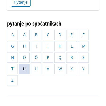
Pytanje
pytanje po spočatnikach
A
Ä
B
C
D
E
F
G
H
I
J
K
L
M
N
O
Ö
P
Q
R
S
T
U
Ü
V
W
X
Y
Z