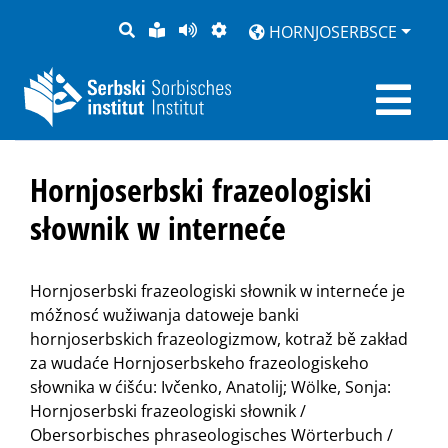
PYTANJE
LOCHKA
STRONU
ZWOBRAZNJENJE
HORNJOSERBSCE
RĚČ
PŘEDČITAĆ
Hornjoserbski frazeologiski
słownik w interneće
Hornjoserbski frazeologiski słownik w interneće je
móžnosć wužiwanja datoweje banki
hornjoserbskich frazeologizmow, kotraž bě zakład
za wudaće Hornjoserbskeho frazeologiskeho
słownika w ćišću: Ivčenko, Anatolij; Wölke, Sonja:
Hornjoserbski frazeologiski słownik /
Obersorbisches phraseologisches Wörterbuch /