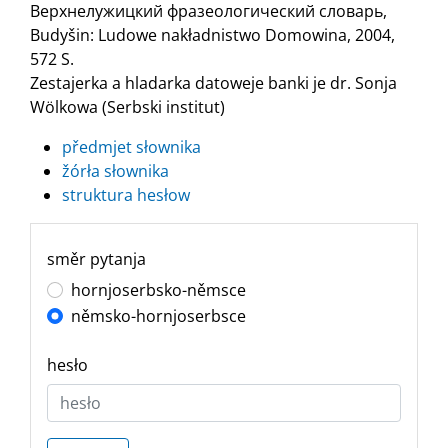
Верхнелужицкий фразеологический словарь,
Budyšin: Ludowe nakładnistwo Domowina, 2004,
572 S.
Zestajerka a hladarka datoweje banki je dr. Sonja
Wölkowa (Serbski institut)
předmjet słownika
žórła słownika
struktura hesłow
směr pytanja
hornjoserbsko-němsce
němsko-hornjoserbsce
hesło