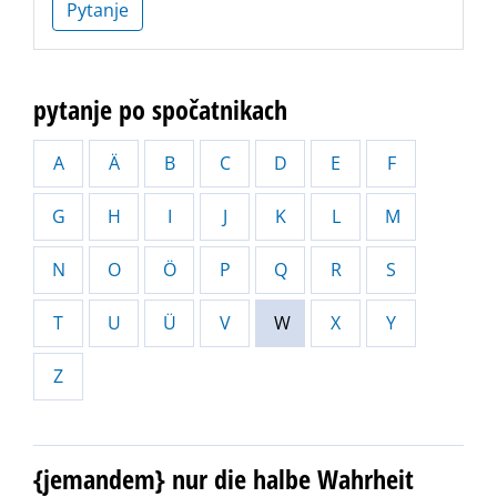
Pytanje
pytanje po spočatnikach
A
Ä
B
C
D
E
F
G
H
I
J
K
L
M
N
O
Ö
P
Q
R
S
T
U
Ü
V
W
X
Y
Z
{jemandem} nur die halbe Wahrheit