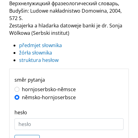
Верхнелужицкий фразеологический словарь,
Budyšin: Ludowe nakładnistwo Domowina, 2004,
572 S.
Zestajerka a hladarka datoweje banki je dr. Sonja
Wölkowa (Serbski institut)
předmjet słownika
žórła słownika
struktura hesłow
směr pytanja
hornjoserbsko-němsce
němsko-hornjoserbsce
hesło