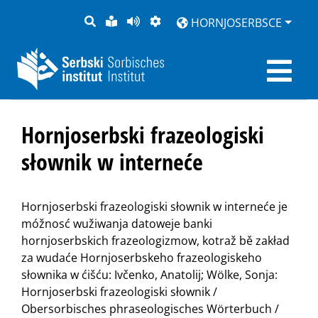
PYTANJE
LOCHKA
STRONU
ZWOBRAZNJENJE
HORNJOSERBSCE
RĚČ
PŘEDČITAĆ
Hornjoserbski frazeologiski
słownik w interneće
Hornjoserbski frazeologiski słownik w interneće je
móžnosć wužiwanja datoweje banki
hornjoserbskich frazeologizmow, kotraž bě zakład
za wudaće Hornjoserbskeho frazeologiskeho
słownika w ćišću: Ivčenko, Anatolij; Wölke, Sonja:
Hornjoserbski frazeologiski słownik /
Obersorbisches phraseologisches Wörterbuch /