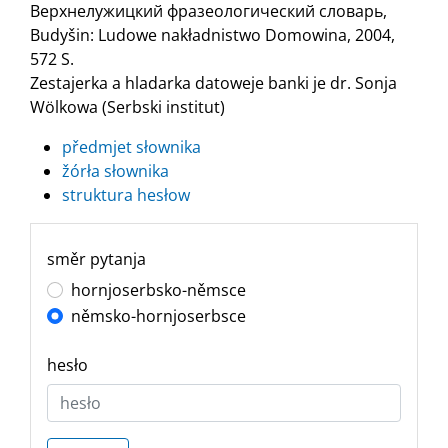
Верхнелужицкий фразеологический словарь,
Budyšin: Ludowe nakładnistwo Domowina, 2004,
572 S.
Zestajerka a hladarka datoweje banki je dr. Sonja
Wölkowa (Serbski institut)
předmjet słownika
žórła słownika
struktura hesłow
směr pytanja
hornjoserbsko-němsce
němsko-hornjoserbsce
hesło