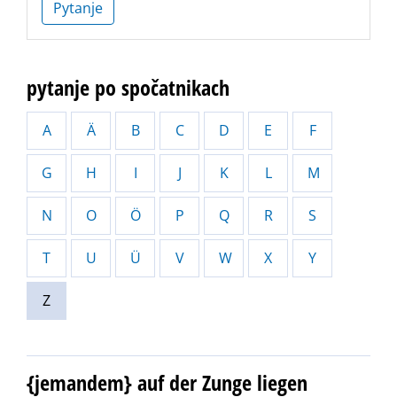
Pytanje
pytanje po spočatnikach
A
Ä
B
C
D
E
F
G
H
I
J
K
L
M
N
O
Ö
P
Q
R
S
T
U
Ü
V
W
X
Y
Z
{jemandem} auf der Zunge liegen