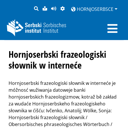
PYTANJE
LOCHKA
STRONU
ZWOBRAZNJENJE
HORNJOSERBSCE
RĚČ
PŘEDČITAĆ
Hornjoserbski frazeologiski
słownik w interneće
Hornjoserbski frazeologiski słownik w interneće je
móžnosć wužiwanja datoweje banki
hornjoserbskich frazeologizmow, kotraž bě zakład
za wudaće Hornjoserbskeho frazeologiskeho
słownika w ćišću: Ivčenko, Anatolij; Wölke, Sonja:
Hornjoserbski frazeologiski słownik /
Obersorbisches phraseologisches Wörterbuch /