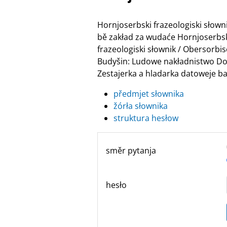
Hornjoserbski frazeologiski słow
bě zakład za wudaće Hornjoserbske
frazeologiski słownik / Obersor
Budyšin: Ludowe nakładnistwo Do
Zestajerka a hladarka datoweje ban
předmjet słownika
žórła słownika
struktura hesłow
směr pytanja
hesło