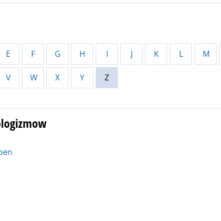
E
F
G
H
I
J
K
L
M
V
W
X
Y
Z
eologizmow
uben