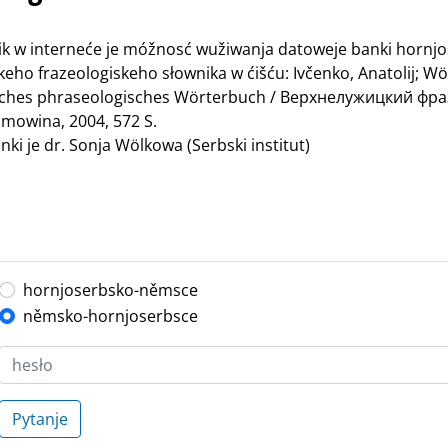
nik w interneće je móžnosć wužiwanja datoweje banki hornj
ho frazeologiskeho słownika w ćišću: Ivčenko, Anatolij; Wö
bisches phraseologisches Wörterbuch / Верхнелужицкий ф
mowina, 2004, 572 S.
ki je dr. Sonja Wölkowa (Serbski institut)
hornjoserbsko-němsce
němsko-hornjoserbsce
Pytanje