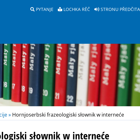
PYTANJE
LOCHKA RĚČ
STRONU PŘEDČIT
ije »
Hornjoserbski frazeologiski słownik w interneće
ologiski słownik w interneće