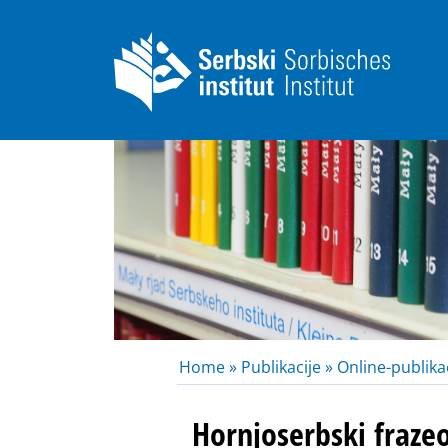
Home »
Publikacije »
Online-publikac
Hornjoserbski fraze