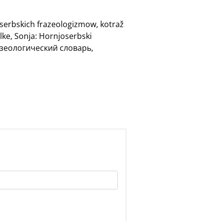
oserbskich frazeologizmow, kotraž
lke, Sonja: Hornjoserbski
разеологический словарь,