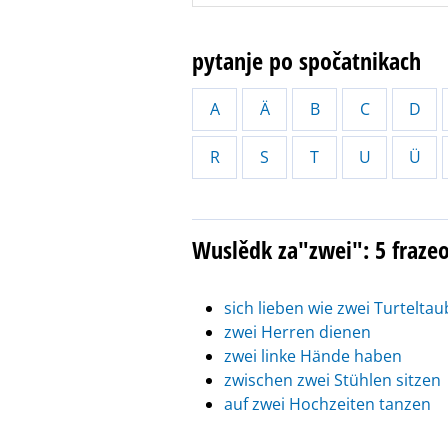
pytanje po spočatnikach
A
Ä
B
C
D
R
S
T
U
Ü
Wuslědk za"zwei": 5 fraz
sich lieben wie zwei Turtelta
zwei Herren dienen
zwei linke Hände haben
zwischen zwei Stühlen sitzen
auf zwei Hochzeiten tanzen